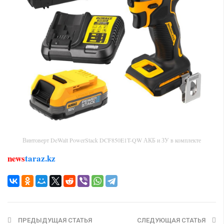
Винтоверт DeWalt PowerStack DCF850E1T-QW АКБ и ЗУ в комплекте
news
taraz.kz
ПРЕДЫДУЩАЯ СТАТЬЯ
СЛЕДУЮЩАЯ СТАТЬЯ