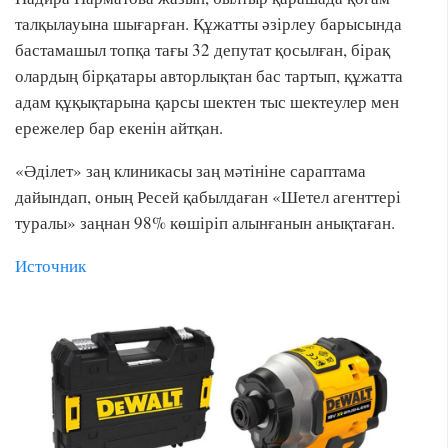
талқылауына шығарған. Құжатты әзірлеу барысында
бастамашыл топқа тағы 32 депутат қосылған, бірақ
олардың бірқатары авторлықтан бас тартып, құжатта
адам құқықтарына қарсы шектен тыс шектеулер мен
ережелер бар екенін айтқан.
«Әділет» заң клиникасы заң мәтініне сараптама
дайындап, оның Ресей қабылдаған «Шетел агенттері
туралы» заңнан 98% көшіріп алынғанын анықтаған.
Источник