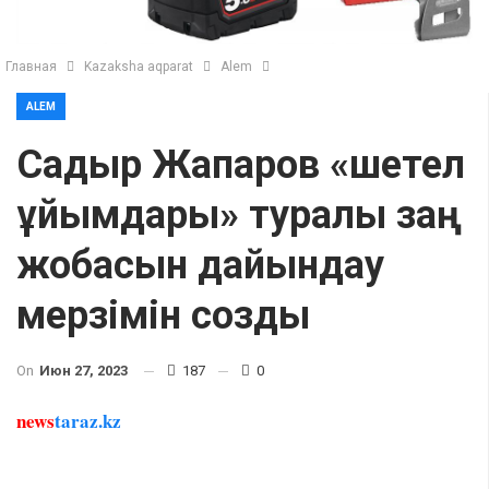
Главная
Kazaksha aqparat
Alem
ALEM
Садыр Жапаров «шетел
ұйымдары» туралы заң
жобасын дайындау
мерзімін созды
On
Июн 27, 2023
187
0
news
taraz.kz