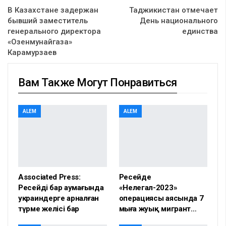
В Казахстане задержан
Таджикистан отмечает
бывший заместитель
День национального
генерального директора
единства
«Озенмунайгаза»
Карамурзаев
Вам Также Могут Понравиться
ALEM
ALEM
Associated Press:
Ресейде
Ресейдің бар аумағында
«Нелегал-2023»
украиндерге арналған
операциясы аясында 7
түрме желісі бар
мыңға жуық мигрант…