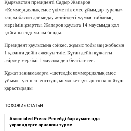
Қырғызстан президенті Садыр Жапаров
«Коммерциялық емес үкіметтік емес ұйымдар туралы»
заң жобасын дайындау жөніндегі жұмыс тобының
мерзімін ұзартты. Жапаров қаулыға 14 маусымда қол
қойғаны енді мәлім болды.
Президент қаулысына сәйкес, жұмыс тобы заң жобасын
1 қазанға дейін аяқтауы тиіс. Бұған дейін құжатты
әзірлеу мерзімі 1 маусым деп белгілінген.
Құжат заңнамаларға «шетелдік коммерциялық емес
ұйым» түсінігін енгізуді, мемлекет құзыретін кеңейтуді
қарастырады.
ПОХОЖИЕ СТАТЬИ
Associated Press: Ресейдің бар аумағында
украиндерге арналған түрме…