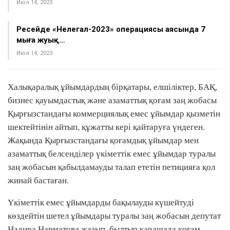
Июл 14, 2023
Ресейде «Нелегал-2023» операциясы аясында 7
мыңға жуық…
Июл 14, 2023
Халықаралық ұйымдардың бірқатары, елшіліктер, БАҚ,
бизнес қауымдастық және азаматтық қоғам заң жобасы
Қырғызстандағы коммерциялық емес ұйымдар қызметін
шектейтінін айтып, құжатты кері қайтаруға үндеген.
Жақында Қырғызстандағы қоғамдық ұйымдар мен
азаматтық белсенділер үкіметтік емес ұйымдар туралы
заң жобасын қабылдамауды талап ететін петицияға қол
жинай бастаған.
Үкіметтік емес ұйымдарды бақылауды күшейтуді
көздейтін шетел ұйымдары туралы заң жобасын депутат
Надира Нарматова жазып, былтыр қарашада қоғам