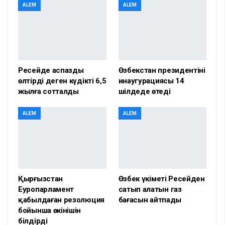
ALEM
ALEM
Ресейде аспазды
Өзбекстан президентінің
өлтірді деген күдікті 6,5
инаугурациясы 14
жылға сотталды
шілдеде өтеді
ALEM
ALEM
Қырғызстан
Өзбек үкіметі Ресейден
Еуропарламент
сатып алатын газ
қабылдаған резолюция
бағасын айтпады
бойынша өкінішін
білдірді