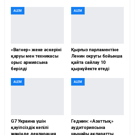
ALEM
ALEM
«Вагнер» жеке әскерінің
Қырғыз парламентіне
қаруы мен техникасы
Ленин округы бойынша
орыс армиясына
қайта сайлау 10
берілді
қыркүйекте өтеді
ALEM
ALEM
G7 Украина үшін
Гедмин: «Азаттық»
қауіпсіздік кепілі
аудиториясына
жөнінде декларация
шынайы ақпаратты