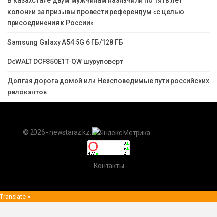
В Казахстане двум мужчинам назначили по пять лет
колонии за призывы провести референдум «с целью
присоединения к России»
Samsung Galaxy A54 5G 6 ГБ/128 ГБ
DeWALT DCF850E1T-QW шуруповерт
Долгая дорога домой или Неисповедимые пути российских
релокантов
© 2026 - newstaraz.kz.
Контакты
Translate »