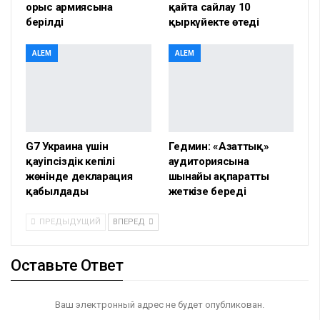
орыс армиясына
қайта сайлау 10
берілді
қыркүйекте өтеді
ALEM
ALEM
G7 Украина үшін
Гедмин: «Азаттық»
қауіпсіздік кепілі
аудиториясына
жөнінде декларация
шынайы ақпаратты
қабылдады
жеткізе береді
ПРЕДЫДУЩИЙ
ВПЕРЕД
Оставьте Ответ
Ваш электронный адрес не будет опубликован.