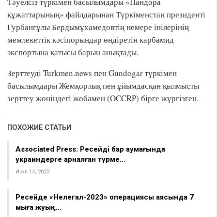
Тәуелсіз түркімен басылымдары «Пандора
құжаттарының» файлдарынан Түркіменстан президенті
Гурбангұлы Бердымұхамедовтің немере інілерінің
мемлекеттік кәсіпорындар өндіретін карбамид
экспортына қатысы барын анықтады.
Зерттеуді Turkmen.news пен Gundogar түркімен
басылымдары Жемқорлық пен ұйымдасқан қылмысты
зерттеу жөніндегі жобамен (OCCRP) бірге жүргізген.
ПОХОЖИЕ СТАТЬИ
Associated Press: Ресейдің бар аумағында
украиндерге арналған түрме…
Июл 14, 2023
Ресейде «Нелегал-2023» операциясы аясында 7
мыңға жуық…