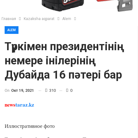
Главная
Kazaksha aqparat
Alem
ALEM
Түркімен президентінің
немере інілерінің
Дубайда 16 пәтері бар
On
Окт 19, 2021
310
0
news
taraz.kz
Иллюстративное фото