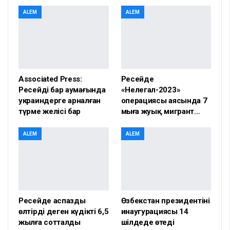
ALEM
ALEM
Associated Press:
Ресейде
Ресейдің бар аумағында
«Нелегал-2023»
украиндерге арналған
операциясы аясында 7
түрме желісі бар
мыңға жуық мигрант…
ALEM
ALEM
Ресейде аспазды
Өзбекстан президентінің
өлтірді деген күдікті 6,5
инаугурациясы 14
жылға сотталды
шілдеде өтеді