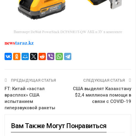
Винтоверт DeWalt PowerStack DCF850E1T-QW АКБ и ЗУ в комплекте
news
taraz.kz
ПРЕДЫДУЩАЯ СТАТЬЯ
СЛЕДУЮЩАЯ СТАТЬЯ
FT: Китай «застал
США выделят Казахстану
врасплох» США
$2,4 миллиона помощи в
испытанием
связи с COVID-19
гиперзвуковой ракеты
Вам Также Могут Понравиться