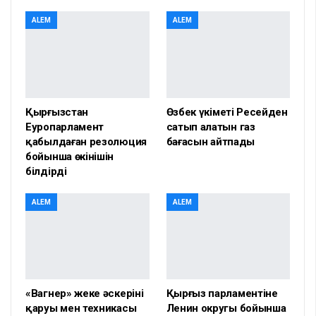
ALEM
ALEM
Қырғызстан
Өзбек үкіметі Ресейден
Еуропарламент
сатып алатын газ
қабылдаған резолюция
бағасын айтпады
бойынша өкінішін
білдірді
ALEM
ALEM
«Вагнер» жеке әскерінің
Қырғыз парламентіне
қаруы мен техникасы
Ленин округы бойынша