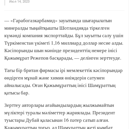
Июл 14, 2023
— «Гарабогазкарбамид» зауытында шығарылатын
минералды тыңайтқышты Шотландияда тіркелген
күмәнді компания экспорттайды. Бұл зауытты салу үшін
Түркіменстан үкіметі 1,16 миллиард доллар несие алды.
Кәсіпорынды шын мәнінде президенттің немере інісі
Қажымұрат Режепов басқарады, — делінген зерттеуде.
Тағы бір британ фирмасы ірі мемлекеттік кәсіпорындар
өндірген мұнай және химия өнімдерін сатумен
айналысады. Оған Қажымұраттың інісі Шамұраттың
қатысы бар.
Зерттеу авторлары ағайындылардың жылжымайтын
мүліктері туралы мәліметтер жариялады. Президент
туыстары Дубай қаласынан 16 пәтер сатып алған.
Қажымұраттың тоғыз, ал Шамұраттың жеті қымбат