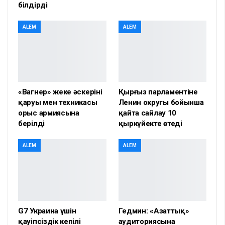
білдірді
ALEM
ALEM
«Вагнер» жеке әскерінің
Қырғыз парламентіне
қаруы мен техникасы
Ленин округы бойынша
орыс армиясына
қайта сайлау 10
берілді
қыркүйекте өтеді
ALEM
ALEM
G7 Украина үшін
Гедмин: «Азаттық»
қауіпсіздік кепілі
аудиториясына