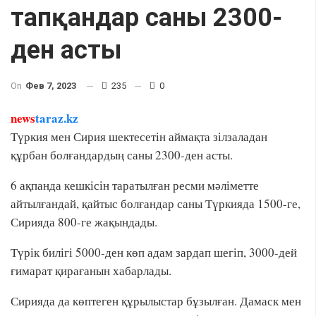
тапқандар саны 2300-
ден асты
On
Фев 7, 2023
235
0
news
taraz.kz
Түркия мен Сирия шектесетін аймақта зілзаладан
құрбан болғандардың саны 2300-ден асты.
6 ақпанда кешкісін таратылған ресми мәліметте
айтылғандай, қайтыс болғандар саны Түркияда 1500-ге,
Сирияда 800-ге жақындады.
Түрік билігі 5000-ден көп адам зардап шегіп, 3000-дей
ғимарат қирағанын хабарлады.
Сирияда да көптеген құрылыстар бұзылған. Дамаск мен