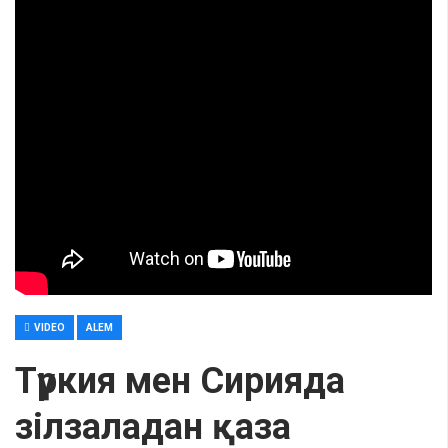
VIDEO
ALEM
Түркия мен Сирияда
зілзаладан қаза