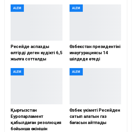
ALEM
ALEM
Ресейде аспазды
Өзбекстан президентінің
өлтірді деген күдікті 6,5
инаугурациясы 14
жылға сотталды
шілдеде өтеді
ALEM
ALEM
Қырғызстан
Өзбек үкіметі Ресейден
Еуропарламент
сатып алатын газ
қабылдаған резолюция
бағасын айтпады
бойынша өкінішін