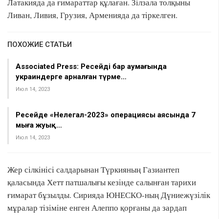
Латакияда да ғимараттар құлаған. Зілзала толқыны
Ливан, Ливия, Грузия, Арменияда да тіркелген.
ПОХОЖИЕ СТАТЬИ
Associated Press: Ресейдің бар аумағында
украиндерге арналған түрме…
Июл 14, 2023
Ресейде «Нелегал-2023» операциясы аясында 7
мыңға жуық…
Июл 14, 2023
Жер сілкінісі салдарынан Түркияның Газиантеп
қаласында Хетт патшалығы кезінде салынған тарихи
ғимарат бұзылды. Сирияда ЮНЕСКО-ның Дүниежүзілік
мұралар тізіміне енген Алеппо қорғаны да зардап