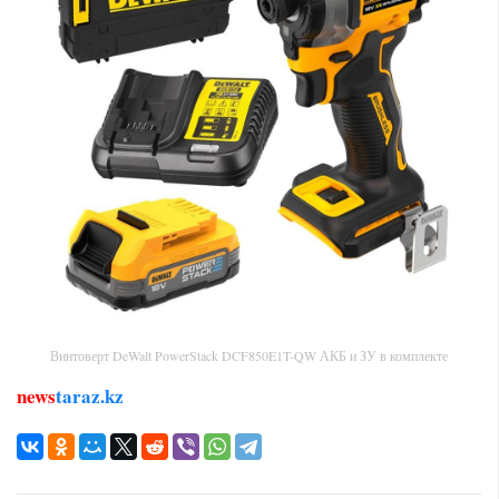
Винтоверт DeWalt PowerStack DCF850E1T-QW АКБ и ЗУ в комплекте
news
taraz.kz