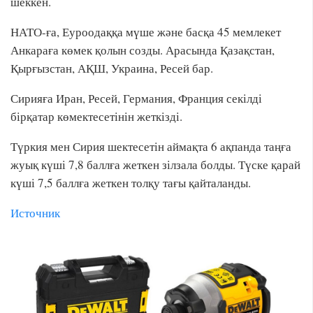
шеккен.
НАТО-ға, Еуроодаққа мүше және басқа 45 мемлекет
Анкараға көмек қолын созды. Арасында Қазақстан,
Қырғызстан, АҚШ, Украина, Ресей бар.
Сирияға Иран, Ресей, Германия, Франция секілді
бірқатар көмектесетінін жеткізді.
Түркия мен Сирия шектесетін аймақта 6 ақпанда таңға
жуық күші 7,8 баллға жеткен зілзала болды. Түске қарай
күші 7,5 баллға жеткен толқу тағы қайталанды.
Источник