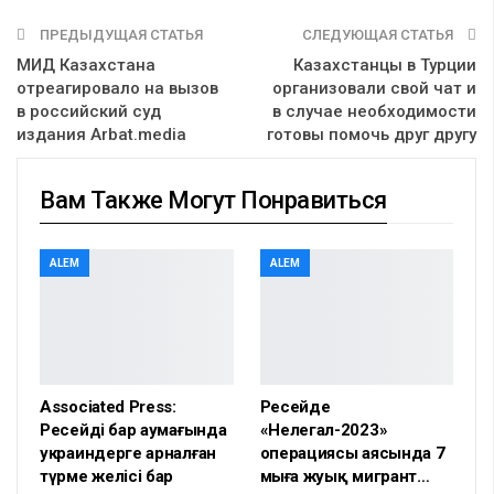
ПРЕДЫДУЩАЯ СТАТЬЯ
СЛЕДУЮЩАЯ СТАТЬЯ
МИД Казахстана
Казахстанцы в Турции
отреагировало на вызов
организовали свой чат и
в российский суд
в случае необходимости
издания Arbat.media
готовы помочь друг другу
Вам Также Могут Понравиться
ALEM
ALEM
Associated Press:
Ресейде
Ресейдің бар аумағында
«Нелегал-2023»
украиндерге арналған
операциясы аясында 7
түрме желісі бар
мыңға жуық мигрант…