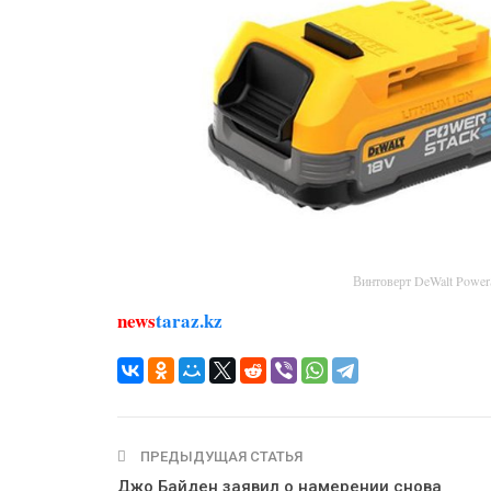
Винтоверт DeWalt Powe
news
taraz.kz
ПРЕДЫДУЩАЯ СТАТЬЯ
Джо Байден заявил о намерении снова