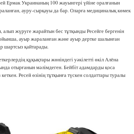
рей Ермак Украинаның 100 жауынгері үйіне оралғанын
араланған, ауру-сырқауы да бар. Оларға медициналық көмек
, алып жүруге жарайтын бес тұтқынды Ресейге бергенін
ойынша, ауыр жараланған және ауыр дертке шалынған
р шартсыз қайтарады.
керлердің құқықтары жөніндегі уәкілетті өкіл Алёна
ында отырғанын мәлімдеген. Бейбіт адамдарды қоса
кеткен. Ресей өзінің тұтқынға түскен солдаттары туралы