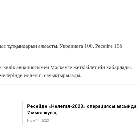
ғыс тұтқындарын алмасты. Украинаға 100, Ресейге 106
и-көлік авиациясымен Мәскеуге жеткізілетінін хабарлады.
мелерінде емделіп, сауықтырылады.
Ресейде «Нелегал-2023» операциясы аясында
7 мыңға жуық…
Июл 14, 2023