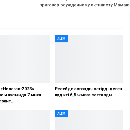
приговор осужденному активисту Мамаю
ALEM
 «Нелегал-2023»
Ресейде аспазды өлтірді деген
сы аясында 7 мыңға
күдікті 6,5 жылға сотталды
грант…
ALEM