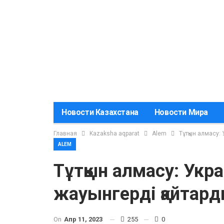
Новости Казахстана
Новости Мира
Главная
Kazaksha aqparat
Alem
Тұтқын алмасу:
ALEM
Тұтқын алмасу: Укра
жауынгерді қайтар
On
Апр 11, 2023
255
0