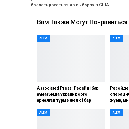
баллотироваться на выборах в США
Вам Также Могут Понравиться
ALEM
ALEM
Associated Press: Ресейдің бар
Ресейде
аумағында украиндерге
операция
арналған түрме желісі бар
жуық ми
ALEM
ALEM