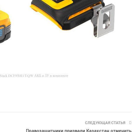
rStack DCF850E1T-QW АКБ и ЗУ в комплекте
СЛЕДУЮЩАЯ СТАТЬЯ
Правозащитники призвали Казахстан отменить