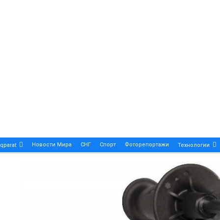
Новости Мира
СНГ
Спорт
Фоторепортажи
qparat
Технологии
Patek Philippe Calatrava DATE – A True Symbol Of Eleg
 Новости Казахстана