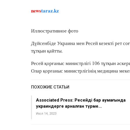
news
taraz.kz
Иллюстративное фото
Дүйсенбіде Украина мен Ресей кезекті рет со
тұтқын қайтты.
Ресей қорғаныс министрлігі 106 тұтқын әскер
Олар қорғаныс министрлігінің медицина меке
ПОХОЖИЕ СТАТЬИ
Associated Press: Ресейдің бар аумағында
украиндерге арналған түрме…
Июл 14, 2023