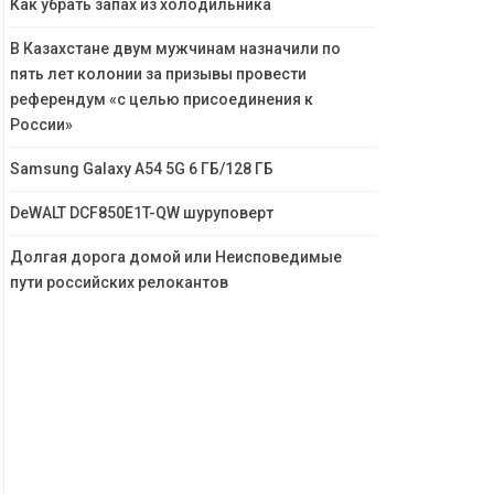
Как убрать запах из холодильника
В Казахстане двум мужчинам назначили по
пять лет колонии за призывы провести
референдум «с целью присоединения к
России»
Samsung Galaxy A54 5G 6 ГБ/128 ГБ
DeWALT DCF850E1T-QW шуруповерт
Долгая дорога домой или Неисповедимые
пути российских релокантов