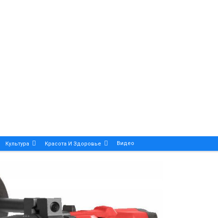
Видео
Культура
Красота И Здоровье
Калейдоскоп
ance And Precision