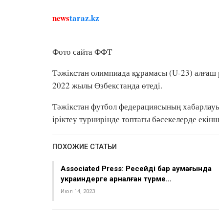
news
taraz.kz
Фото сайта ФФТ
Тәжікстан олимпиада құрамасы (U-23) алғаш 
2022 жылы Өзбекстанда өтеді.
Тәжікстан футбол федерациясының хабарлау
іріктеу турнирінде топтағы бәсекелерде екінш
ПОХОЖИЕ СТАТЬИ
Associated Press: Ресейдің бар аумағында
украиндерге арналған түрме…
Июл 14, 2023