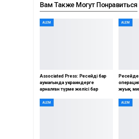
Вам Также Могут Понравиться
ALEM
ALEM
Associated Press: Ресейдің бар
Ресейде
аумағында украиндерге
операция
арналған түрме желісі бар
жуық ми
ALEM
ALEM