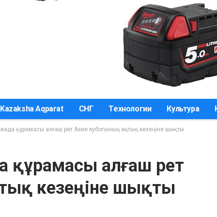
Kazaksha Aqparat
СНГ
Технологии
Культура
пиада құрамасы алғаш рет Азия кубогының ақтық кезеңіне шықты
да құрамасы алғаш рет
қтық кезеңіне шықты