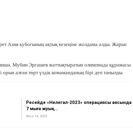
рет Азия кубогының ақтық кезеңіне жолдама алды. Жарыс
ынша, Мубин Эргашев жаттықтыратын олимпиада құрамасы
і орын алған төрт үздік комаманданың бірі деп танылды.
Ресейде «Нелегал-2023» операциясы аясында
7 мыңға жуық…
Июл 14, 2023