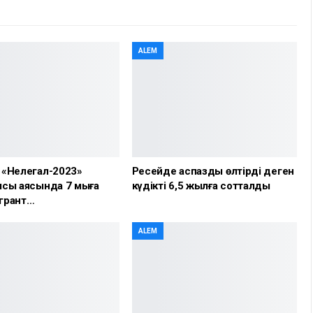
ALEM
 «Нелегал-2023»
Ресейде аспазды өлтірді деген
сы аясында 7 мыңға
күдікті 6,5 жылға сотталды
грант…
ALEM