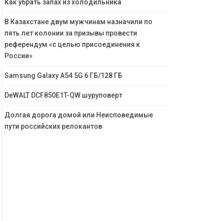
Как убрать запах из холодильника
В Казахстане двум мужчинам назначили по
пять лет колонии за призывы провести
референдум «с целью присоединения к
России»
Samsung Galaxy A54 5G 6 ГБ/128 ГБ
DeWALT DCF850E1T-QW шуруповерт
Долгая дорога домой или Неисповедимые
пути российских релокантов