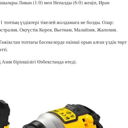
лшылары Ливан (1:0) мен Непалды (6:0) жеңіп, Иран
 топтың үздіктері тікелей жолдамаға ие болды. Олар:
встралия, Оңтүстік Корея, Вьетнам, Малайзия, Жапония.
әжікстан топтағы бәсекелерде екінші орын алған үздік төрт
тті.
зия біріншілігі Өзбекстанда өтеді.