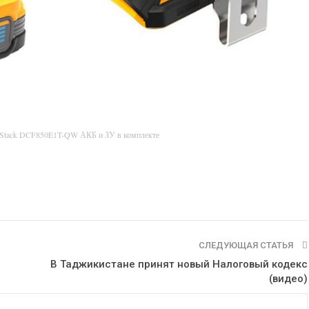
rStack DCF850E1T-QW АКБ и ЗУ в комплекте
СЛЕДУЮЩАЯ СТАТЬЯ
В Таджикистане принят новый Налоговый кодекс
(видео)