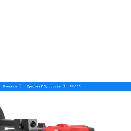
Видео
Культура
Красота И Здоровье
Калейдоскоп
ance And Precision