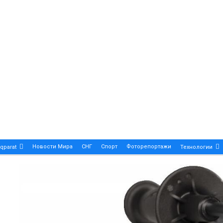
Новости Мира
СНГ
Спорт
Фоторепортажи
qparat
Технологии
Patek Philippe Calatrava DATE – A True Symbol Of Eleg
 Новости Казахстана