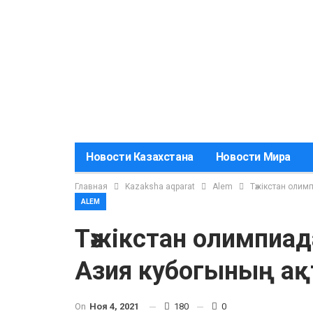
Новости Казахстана
Новости Мира
Главная
Kazaksha aqparat
Alem
Тәжікстан олим
ALEM
Тәжікстан олимпиа
Азия кубогының а
On
Ноя 4, 2021
180
0