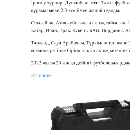
Іріктеу турнирі Душанбеде өтті. Тәжік футбо
құрамасынан 2:3 есебімен жеңіліп қалды.
Осылайша, Азия кубогының ақтық сайысына 11
Катар, Иран, Ирак, Кувейт, БАӘ, Иордания, А
Таиланд, Сауд Арабиясы, Түркіменстан және Т
команда ретінде біріншіліктің ақтық кезеңіне ө
2022 жылы 23 жасқа дейінгі футболшылардың А
Источник