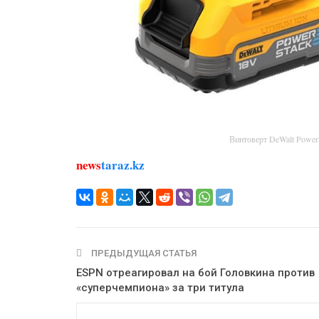
Винтоверт DeWalt Powe
news
taraz.kz
ПРЕДЫДУЩАЯ СТАТЬЯ
ESPN отреагировал на бой Головкина против
«суперчемпиона» за три титула