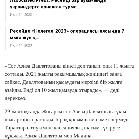
Associated Press: Ресейдің бар аумағында
украиндерге арналған түрме…
Июл 14, 2023
Ресейде «Нелегал-2023» операциясы аясында 7
мыңға жуық…
Июл 14, 2023
«Сот Азиза Давлятованы кінәлі деп танып, оны 11 жылға
соттады. 2021 жылғы рақымшылық жөніндегі заңға
сәйкес, Давлятованың қамаудағы мерзімі бір жылға
азайды. Енді ол 10 жыл қамауда отырады», — деді
дереккөз.
29 желтоқсанда Жоғарғы сот Азиза Давлятоваға үкім
шығарғанын растады, бірақ қосымша мәлімет бермеді.
Тараптар сот үкіміне кассациялық шағым түсіруге
құқылы. Азиза Давлятова мен Мадина