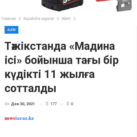
Главная
Kazaksha aqparat
Alem
ALEM
Тәжікстанда «Мадина
ісі» бойынша тағы бір
күдікті 11 жылға
сотталды
On
Дек 30, 2021
177
0
news
taraz.kz