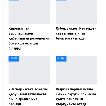
Қырғызстан
Өзбек үкіметі Ресейден
Еуропарламент
сатып алатын газ
қабылдаған резолюция
бағасын айтпады
бойынша өкінішін
білдірді
ALEM
ALEM
«Вагнер» жеке әскерінің
Қырғыз парламентіне
қаруы мен техникасы
Ленин округы бойынша
орыс армиясына
қайта сайлау 10
берілді
қыркүйекте өтеді