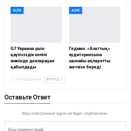
ALEM
ALEM
G7 Украина үшін
Гедмин: «Азаттық»
қауіпсіздік кепілі
аудиториясына
жөнінде декларация
шынайы ақпаратты
қабылдады
жеткізе береді
ПРЕДЫДУЩИЙ
ВПЕРЕД
Оставьте Ответ
Ваш электронный адрес не будет опубликован.