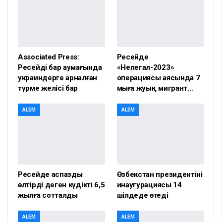
Associated Press:
Ресейде
Ресейдің бар аумағында
«Нелегал-2023»
украиндерге арналған
операциясы аясында 7
түрме желісі бар
мыңға жуық мигрант…
ALEM
ALEM
Ресейде аспазды
Өзбекстан президентінің
өлтірді деген күдікті 6,5
инаугурациясы 14
жылға сотталды
шілдеде өтеді
ALEM
ALEM