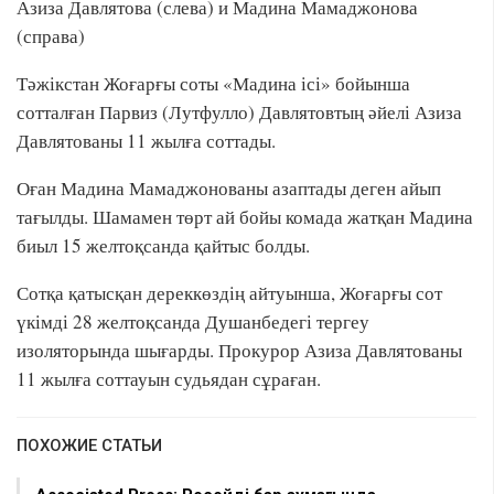
Азиза Давлятова (слева) и Мадина Мамаджонова
(справа)
Тәжікстан Жоғарғы соты «Мадина ісі» бойынша
сотталған Парвиз (Лутфулло) Давлятовтың әйелі Азиза
Давлятованы 11 жылға соттады.
Оған Мадина Мамаджонованы азаптады деген айып
тағылды. Шамамен төрт ай бойы комада жатқан Мадина
биыл 15 желтоқсанда қайтыс болды.
Сотқа қатысқан дереккөздің айтуынша, Жоғарғы сот
үкімді 28 желтоқсанда Душанбедегі тергеу
изоляторында шығарды. Прокурор Азиза Давлятованы
11 жылға соттауын судьядан сұраған.
ПОХОЖИЕ СТАТЬИ