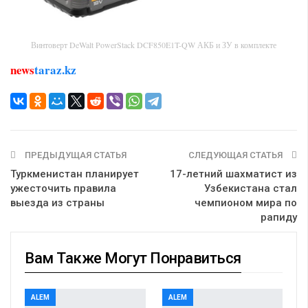
Винтоверт DeWalt PowerStack DCF850E1T-QW АКБ и ЗУ в комплекте
news
taraz.kz
ПРЕДЫДУЩАЯ СТАТЬЯ
СЛЕДУЮЩАЯ СТАТЬЯ
Туркменистан планирует
17-летний шахматист из
ужесточить правила
Узбекистана стал
выезда из страны
чемпионом мира по
рапиду
Вам Также Могут Понравиться
ALEM
ALEM