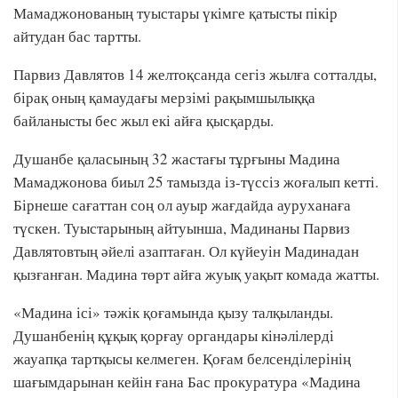
Мамаджонованың туыстары үкімге қатысты пікір
айтудан бас тартты.
Парвиз Давлятов 14 желтоқсанда сегіз жылға сотталды,
бірақ оның қамаудағы мерзімі рақымшылыққа
байланысты бес жыл екі айға қысқарды.
Душанбе қаласының 32 жастағы тұрғыны Мадина
Мамаджонова биыл 25 тамызда із-түссіз жоғалып кетті.
Бірнеше сағаттан соң ол ауыр жағдайда ауруханаға
түскен. Туыстарының айтуынша, Мадинаны Парвиз
Давлятовтың әйелі азаптаған. Ол күйеуін Мадинадан
қызғанған. Мадина төрт айға жуық уақыт комада жатты.
«Мадина ісі» тәжік қоғамында қызу талқыланды.
Душанбенің құқық қорғау органдары кінәлілерді
жауапқа тартқысы келмеген. Қоғам белсенділерінің
шағымдарынан кейін ғана Бас прокуратура «Мадина