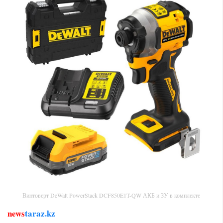
Винтоверт DeWalt PowerStack DCF850E1T-QW АКБ и ЗУ в комплекте
news
taraz.kz