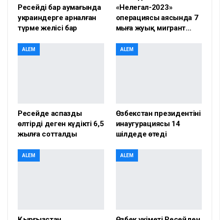
Ресейдің бар аумағында
«Нелегал-2023»
украиндерге арналған
операциясы аясында 7
түрме желісі бар
мыңға жуық мигрант…
ALEM
ALEM
Ресейде аспазды
Өзбекстан президентінің
өлтірді деген күдікті 6,5
инаугурациясы 14
жылға сотталды
шілдеде өтеді
ALEM
ALEM
Қырғызстан
Өзбек үкіметі Ресейден