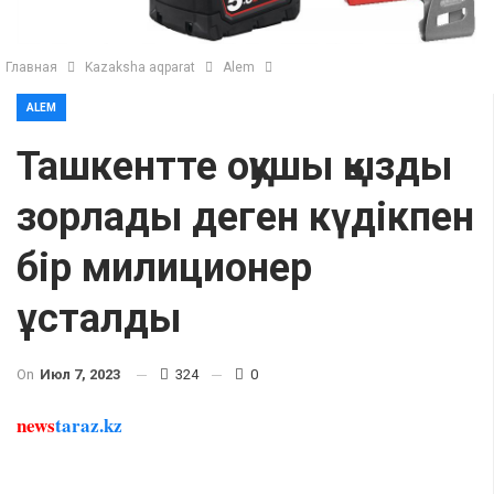
Главная
Kazaksha aqparat
Alem
ALEM
Ташкентте оқушы қызды
зорлады деген күдікпен
бір милиционер
ұсталды
On
Июл 7, 2023
324
0
news
taraz.kz