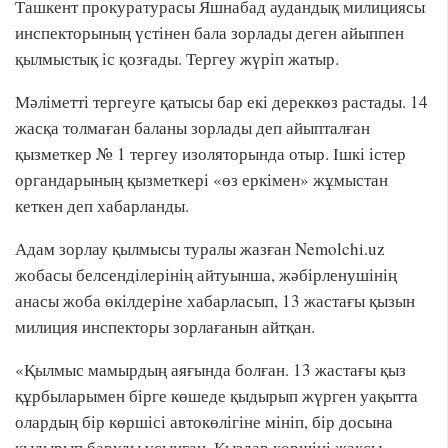
Ташкент прокуратурасы Яшнабад аудандық милициясы
инспекторының үстінен бала зорлады деген айыппен
қылмыстық іс қозғады. Тергеу жүріп жатыр.
Мәліметті тергеуге қатысы бар екі дереккөз растады. 14
жасқа толмаған баланы зорлады деп айыпталған
қызметкер № 1 тергеу изоляторында отыр. Ішкі істер
органдарының қызметкері «өз еркімен» жұмыстан
кеткен деп хабарланды.
Адам зорлау қылмысы туралы жазған Nemolchi.uz
жобасы белсенділерінің айтуынша, жәбірленушінің
анасы жоба өкілдеріне хабарласып, 13 жастағы қызын
милиция инспекторы зорлағанын айтқан.
«Қылмыс мамырдың аяғында болған. 13 жастағы қыз
құрбыларымен бірге көшеде қыдырып жүрген уақытта
олардың бір көршісі автокөлігіне мініп, бір досына
қыдырып баруды ұсынған. Қыздар көршіні жақсы