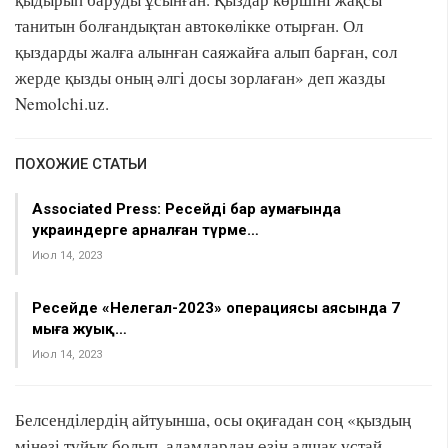
танитын болғандықтан автокөлікке отырған. Ол
қыздарды жалға алынған саяжайға алып барған, сол
жерде қызды оның әлгі досы зорлаған» деп жазды
Nemolchi.uz.
ПОХОЖИЕ СТАТЬИ
Associated Press: Ресейдің бар аумағында
украиндерге арналған түрме…
Июл 14, 2023
Ресейде «Нелегал-2023» операциясы аясында 7
мыңға жуық…
Июл 14, 2023
Белсенділердің айтуынша, осы оқиғадан соң «қыздың
мінезі тұйық болып, адамдардан өзін алшақ ұстай