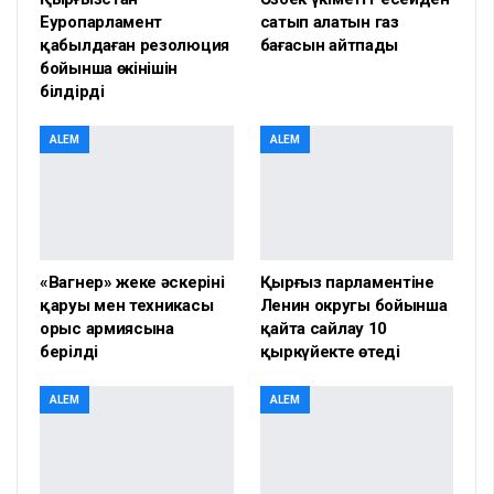
Еуропарламент
сатып алатын газ
қабылдаған резолюция
бағасын айтпады
бойынша өкінішін
білдірді
ALEM
ALEM
«Вагнер» жеке әскерінің
Қырғыз парламентіне
қаруы мен техникасы
Ленин округы бойынша
орыс армиясына
қайта сайлау 10
берілді
қыркүйекте өтеді
ALEM
ALEM