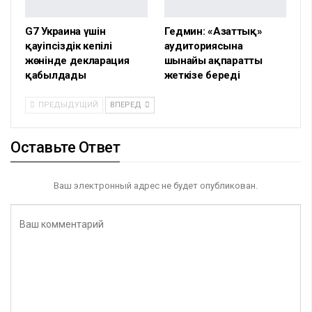
G7 Украина үшін
Гедмин: «Азаттық»
қауіпсіздік кепілі
аудиториясына
жөнінде декларация
шынайы ақпаратты
қабылдады
жеткізе береді
ПРЕДЫДУЩИЙ
ВПЕРЕД
Оставьте Ответ
Ваш электронный адрес не будет опубликован.