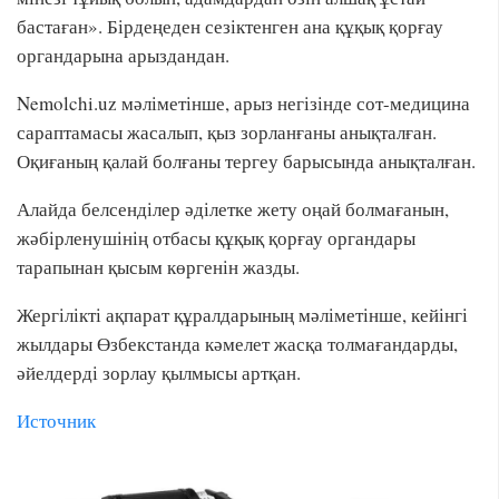
бастаған». Бірдеңеден сезіктенген ана құқық қорғау
органдарына арыздандан.
Nemolchi.uz мәліметінше, арыз негізінде сот-медицина
сараптамасы жасалып, қыз зорланғаны анықталған.
Оқиғаның қалай болғаны тергеу барысында анықталған.
Алайда белсенділер әділетке жету оңай болмағанын,
жәбірленушінің отбасы құқық қорғау органдары
тарапынан қысым көргенін жазды.
Жергілікті ақпарат құралдарының мәліметінше, кейінгі
жылдары Өзбекстанда кәмелет жасқа толмағандарды,
әйелдерді зорлау қылмысы артқан.
Источник