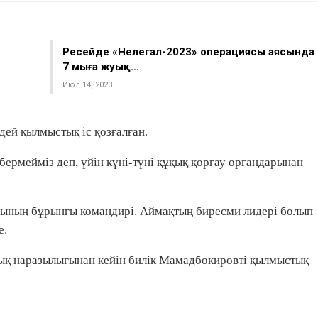
Ресейде «Нелегал-2023» операциясы аясында
7 мыңға жуық…
Июл 14, 2023
дей қылмыстық іс қозғалған.
ермейміз деп, үйін күні-түні құқық қорғау органдарынан
ының бұрынғы командирі. Аймақтың биресми лидері болып
е.
ық наразылығынан кейін билік Мамадбокировті қылмыстық