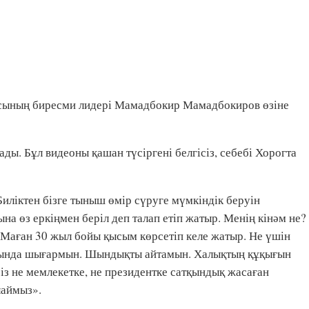
сының биресми лидері Мамадбокир Мамадбокиров өзіне
ады. Бұл видеоны қашан түсіргені белгісіз, себебі Хорогта
иліктен бізге тыныш өмір сүруге мүмкіндік беруін
на өз еркіңмен беріл деп талап етіп жатыр. Менің кінәм не?
Маған 30 жыл бойы қысым көрсетіп келе жатыр. Не үшін
жағында шығармын. Шындықты айтамын. Халықтың құқығын
Біз не мемлекетке, не президентке сатқындық жасаған
лаймыз».