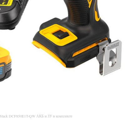
rStack DCF850E1T-QW АКБ и ЗУ в комплекте