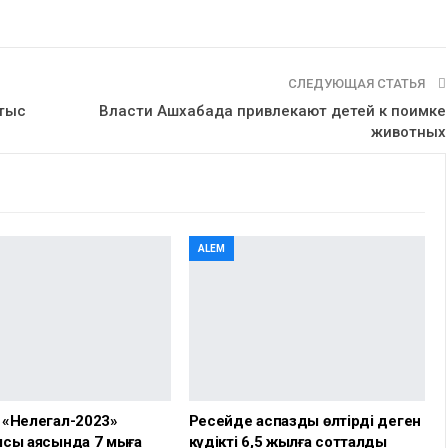
СЛЕДУЮЩАЯ СТАТЬЯ
 тыс
Власти Ашхабада привлекают детей к поимке
животных
ALEM
 «Нелегал-2023»
Ресейде аспазды өлтірді деген
сы аясында 7 мыңға
күдікті 6,5 жылға сотталды