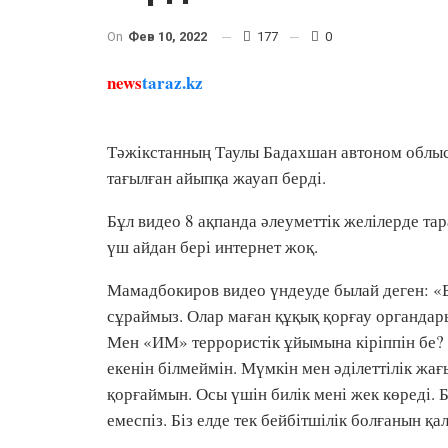
On
Фев 10, 2022
177
0
news
taraz.kz
Тәжікстанның Таулы Бадахшан автоном облы
тағылған айыпқа жауап берді.
Бұл видео 8 ақпанда әлеуметтік желілерде тар
үш айдан бері интернет жоқ.
Мамадбокиров видео үндеуде былай деген: «Б
сұраймыз. Олар маған құқық қорғау органдары
Мен «ИМ» террористік ұйымына кіріппін бе? 
екенін білмеймін. Мүмкін мен әділеттілік 
қорғаймын. Осы үшін билік мені жек көреді. 
емеспіз. Біз елде тек бейбітшілік болғанын қа