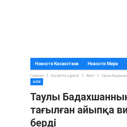
Новости Казахстана
Новости Мира
Главная
Kazaksha aqparat
Alem
Таулы Бадахшан
ALEM
Таулы Бадахшанның 
тағылған айыпқа в
берді