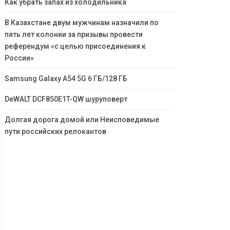
Как убрать запах из холодильника
В Казахстане двум мужчинам назначили по
пять лет колонии за призывы провести
референдум «с целью присоединения к
России»
Samsung Galaxy A54 5G 6 ГБ/128 ГБ
DeWALT DCF850E1T-QW шуруповерт
Долгая дорога домой или Неисповедимые
пути российских релокантов