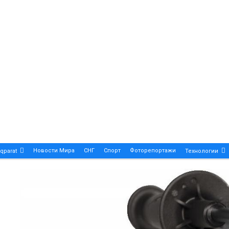
Новости Мира
СНГ
Спорт
Фоторепортажи
qparat
Технологии
Patek Philippe Calatrava DATE – A True Symbol Of Eleg
 Новости Казахстана