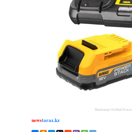
Винтоверт DeWalt Powe
news
taraz.kz