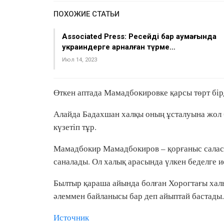
ПОХОЖИЕ СТАТЬИ
Associated Press: Ресейдің бар аумағында
украиндерге арналған түрме…
Июл 14, 2023
Өткен аптада Мамадбокировке қарсы төрт бір
Алайда Бадахшан халқы оның ұсталуына жол б
күзетіп тұр.
Мамадбокир Мамадбокиров – қорғаныс салас
саналады. Ол халық арасында үлкен беделге и
Былтыр қараша айында болған Хорогтағы хал
әлеммен байланысы бар деп айыптай бастады.
Источник