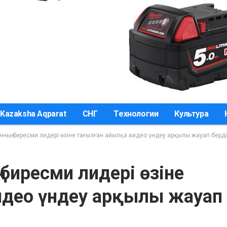
Kazaksha Aqparat
СНГ
Технологии
Культура
ның биресми лидері өзіне тағылған айыпқа видео үндеу арқылы жауап берді
биресми лидері өзіне
идео үндеу арқылы жауап