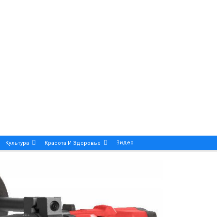
Видео
Культура
Красота И Здоровье
Калейдоскоп
ance And Precision