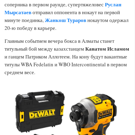
Руслан
соперника в первом раунде, супертяжеловес
Мырсатаев
отправил оппонента в нокаут на первой
Жанкош Тураров
минуте поединка,
нокаутом одержал
20-ю победу в карьере.
Главным событием вечера бокса в Алматы станет
Канатом Исламом
титульный бой между казахстанцем
и ганцем Патриком Аллотеем. На кону будут вакантные
титулы WBA Fedelatin и WBO Intercontinental в первом
среднем весе.