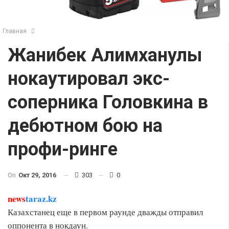
Главная
Жанибек Алимханулы
нокаутировал экс-
соперника Головкина в
дебютном бою на
профи-ринге
On
Окт 29, 2016
303
0
news
taraz.kz
Казахстанец еще в первом раунде дважды отправил
оппонента в нокдаун.