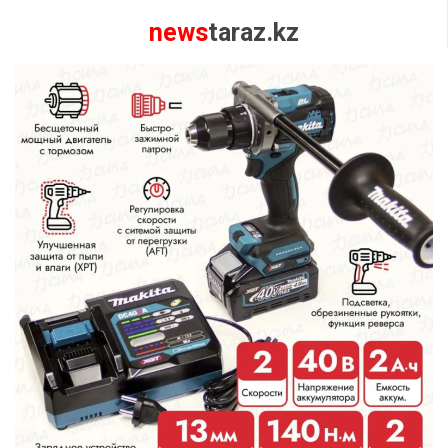
news
taraz.kz