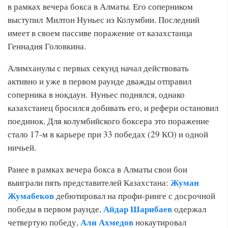
в рамках вечера бокса в Алматы. Его соперником
выступил Милтон Нуньес из Колумбии. Последний
имеет в своем пассиве поражение от казахстанца
Геннадия Головкина.
Алимханулы с первых секунд начал действовать
активно и уже в первом раунде дважды отправил
соперника в нокдаун. Нуньес поднялся, однако
казахстанец бросился добивать его, и рефери остановил
поединок. Для колумбийского боксера это поражение
стало 17-м в карьере при 33 победах (29 КО) и одной
ничьей.
Ранее в рамках вечера бокса в Алматы свои бои
Жуман
выиграли пять представителей Казахстана:
Жумабеков
дебютировал на профи-ринге с досрочной
Айдар Шарибаев
победы в первом раунде,
одержал
Али Ахмедов
четвертую победу,
нокаутировал