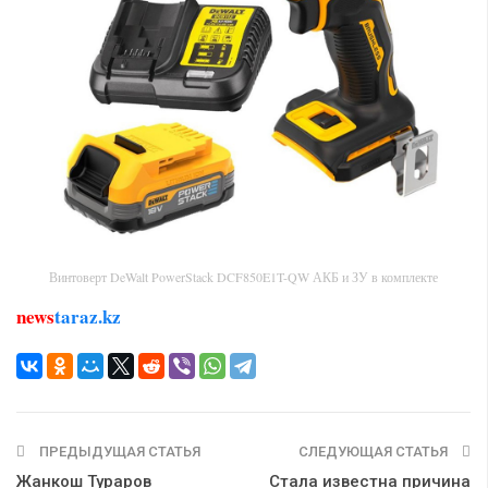
Винтоверт DeWalt PowerStack DCF850E1T-QW АКБ и ЗУ в комплекте
news
taraz.kz
ПРЕДЫДУЩАЯ СТАТЬЯ
СЛЕДУЮЩАЯ СТАТЬЯ
Жанкош Тураров
Стала известна причина