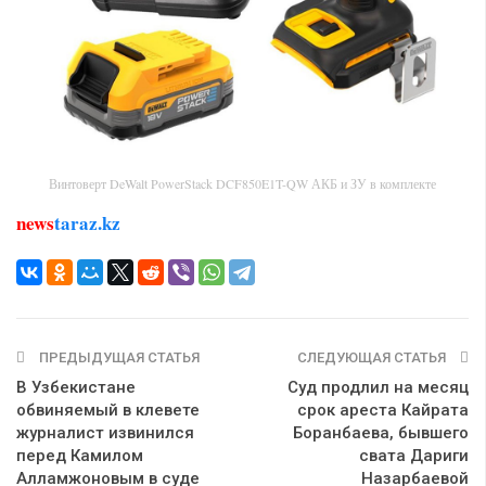
Винтоверт DeWalt PowerStack DCF850E1T-QW АКБ и ЗУ в комплекте
news
taraz.kz
ПРЕДЫДУЩАЯ СТАТЬЯ
СЛЕДУЮЩАЯ СТАТЬЯ
В Узбекистане
Суд продлил на месяц
обвиняемый в клевете
срок ареста Кайрата
журналист извинился
Боранбаева, бывшего
перед Камилом
свата Дариги
Алламжоновым в суде
Назарбаевой