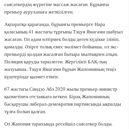
саясаткердің жүрегіне массаж жасаған. Бұрынғы
премьер ауруханаға жеткізілген.
Ақпаратқа қарағанда, бұрынғы премьерге Нара
қаласының 41 жастағы тұрғыны Тэцуя Ямагами шабуыл
жасаған. Ол адам өлтірмек болды деген күдікке ілініп,
қамалды. Әзірге толық емес мәлімет бойынша, ол экс-
премьерді қолдан жасалған бытыра мылтықпен атқан.
Полиция қаруды тәркілеген. Жергілікті БАҚ-тың
жазуынша, Тэцуя Ямагами бұрын Жапонияның теңіз
күштерінде қызмет еткен.
67 жастағы Синдзо Абэ 2020 жылы премьер-министр
қызметінен отставкаға кеткен. Бірақ Жапонияның
басқарушы либерал-демократия партиясында ықпалды
тұлға болып қалған.
Ол Жапония тарихында ресейшіл саясаткер болды.