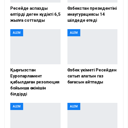
Ресейде аспазды
Өзбекстан президентінің
өлтірді деген күдікті 6,5
инаугурациясы 14
жылға сотталды
шілдеде өтеді
ALEM
ALEM
Қырғызстан
Өзбек үкіметі Ресейден
Еуропарламент
сатып алатын газ
қабылдаған резолюция
бағасын айтпады
бойынша өкінішін
білдірді
ALEM
ALEM