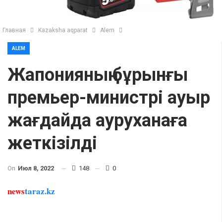
Главная
Kazaksha aqparat
Alem
ALEM
Жапонияның бұрынғы
премьер-министрі ауыр
жағдайда ауруханаға
жеткізілді
On
Июл 8, 2022
148
0
news
taraz.kz