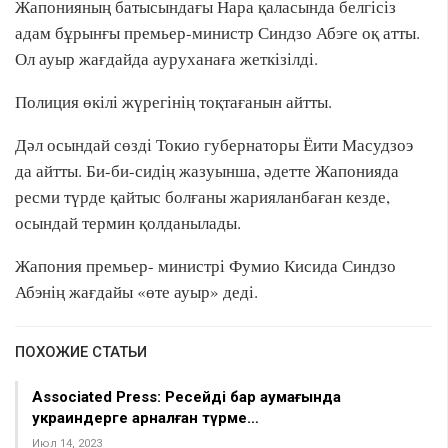
Жапонияның батысындағы Нара қаласында белгісіз
адам бұрынғы премьер-министр Синдзо Абэге оқ атты.
Ол ауыр жағдайда ауруханаға жеткізілді.
Полиция өкілі жүрегінің тоқтағанын айтты.
Дәл осындай сөзді Токио губернаторы Ёити Масудзоэ
да айтты. Би-би-сидің жазуынша, әдетте Жапонияда
ресми түрде қайтыс болғаны жарияланбаған кезде,
осындай термин қолданылады.
Жапония премьер- министрі Фумио Кисида Синдзо
Абэнің жағдайы «өте ауыр» деді.
ПОХОЖИЕ СТАТЬИ
Associated Press: Ресейдің бар аумағында
украиндерге арналған түрме…
Июл 14, 2023