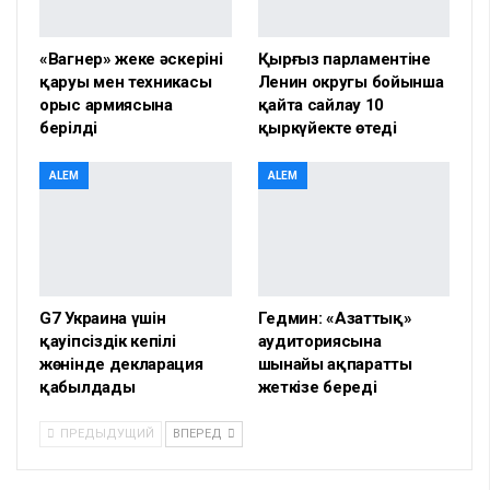
«Вагнер» жеке әскерінің
Қырғыз парламентіне
қаруы мен техникасы
Ленин округы бойынша
орыс армиясына
қайта сайлау 10
берілді
қыркүйекте өтеді
ALEM
ALEM
G7 Украина үшін
Гедмин: «Азаттық»
қауіпсіздік кепілі
аудиториясына
жөнінде декларация
шынайы ақпаратты
қабылдады
жеткізе береді
ПРЕДЫДУЩИЙ
ВПЕРЕД