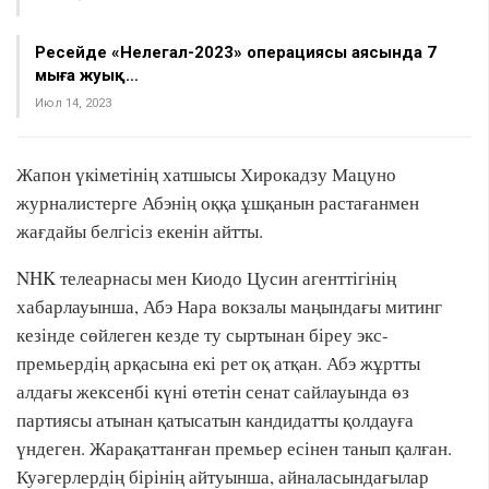
Ресейде «Нелегал-2023» операциясы аясында 7
мыңға жуық…
Июл 14, 2023
Жапон үкіметінің хатшысы Хирокадзу Мацуно
журналистерге Абэнің оққа ұшқанын растағанмен
жағдайы белгісіз екенін айтты.
NHK телеарнасы мен Киодо Цусин агенттігінің
хабарлауынша, Абэ Нара вокзалы маңындағы митинг
кезінде сөйлеген кезде ту сыртынан біреу экс-
премьердің арқасына екі рет оқ атқан. Абэ жұртты
алдағы жексенбі күні өтетін сенат сайлауында өз
партиясы атынан қатысатын кандидатты қолдауға
үндеген. Жарақаттанған премьер есінен танып қалған.
Куәгерлердің бірінің айтуынша, айналасындағылар