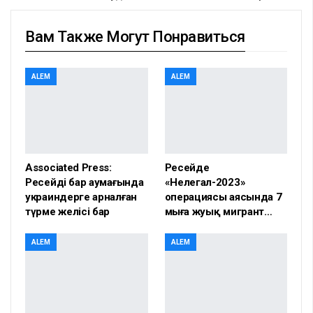
Вам Также Могут Понравиться
ALEM
ALEM
Associated Press:
Ресейде
Ресейдің бар аумағында
«Нелегал-2023»
украиндерге арналған
операциясы аясында 7
түрме желісі бар
мыңға жуық мигрант…
ALEM
ALEM