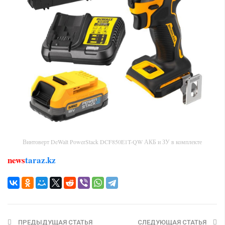
Винтоверт DeWalt PowerStack DCF850E1T-QW АКБ и ЗУ в комплекте
news
taraz.kz
ПРЕДЫДУЩАЯ СТАТЬЯ
СЛЕДУЮЩАЯ СТАТЬЯ