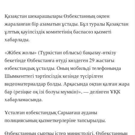
Қазақстан шекарашылары Өзбекстанның оқпен
жараланған бір азаматын ұстады. Бұл туралы Қазақстан
ұлттық қауіпсіздік комитетінің баспасөз қызметі
хабарлады.
«Жібек жолы» (Түркістан облысы) бақылау-өткізу
бекетінде Өзбекстанға өтуді көздеген 29 жастағы
өзбекстандық ұсталды. Оның мобильді телефонында
Шымкенттегі тәртіпсіздік кезінде түсірілген
видеоматериалдар болды. Арқасында оқтан қалған жара
бар (резіңке оқ ізі болуы мүмкін)», — делінген ҰҚК
хабарламасында.
Ұсталған өзбекстандық Сарыағаш ауданы
полициясының қызметкерлеріне тапсырылды.
Өзбекстанның сыртқы істер министрлігі, Өзбекстанның