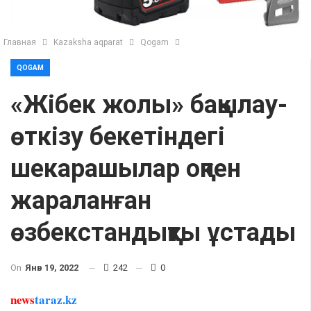
Главная
Kazaksha aqparat
Qogam
QOGAM
«Жібек жолы» бақылау-
өткізу бекетіндегі
шекарашылар оқпен
жараланған
өзбекстандықты ұстады
On
Янв 19, 2022
242
0
news
taraz.kz