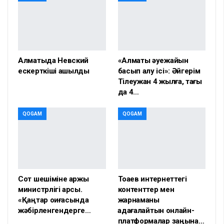
Алматыда Невский
«Алматы әуежайын
ескерткіші ашылды
басып алу ісі»: Әйгерім
Тілеужан 4 жылға, тағы
да 4…
QOGAM
QOGAM
Сот шешіміне қаржы
Тоқаев интернеттегі
министрлігі қарсы.
контенттер мен
«Қаңтар оқиғасында
жарнаманы
жәбірленгендерге…
қадағалайтын онлайн-
платформалар заңына…