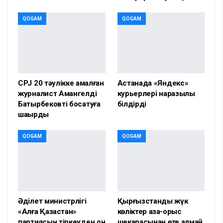
QOGAM
QOGAM
CPJ 20 тәулікке қамалған
Астанада «Яндекс»
журналист Амангелді
курьерлері наразылық
Батырбековті босатуға
білдірді
шақырды
QOGAM
QOGAM
Әділет министрлігі
Қырғызстандық жүк
«Алға Қазақстан»
көліктер қазақ-орыс
партиясын тіркеуден он
шекарасынан өте алмай