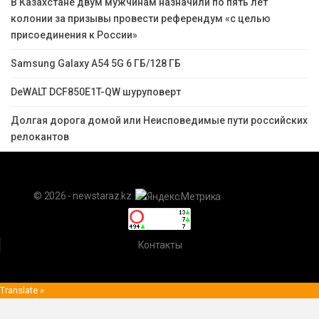
В Казахстане двум мужчинам назначили по пять лет
колонии за призывы провести референдум «с целью
присоединения к России»
Samsung Galaxy A54 5G 6 ГБ/128 ГБ
DeWALT DCF850E1T-QW шуруповерт
Долгая дорога домой или Неисповедимые пути российских
релокантов
© 2026 - newstaraz.kz.
Контакты
Translate »