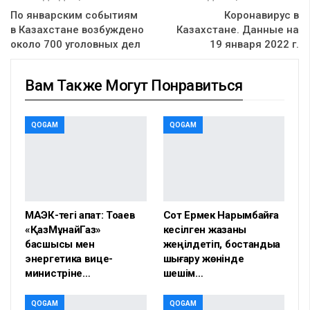
По январским событиям
Коронавирус в
в Казахстане возбуждено
Казахстане. Данные на
около 700 уголовных дел
19 января 2022 г.
Вам Также Могут Понравиться
QOGAM
QOGAM
МАЭК-тегі апат: Тоқаев
Сот Ермек Нарымбайға
«ҚазМұнайГаз»
кесілген жазаны
басшысы мен
жеңілдетіп, бостандыққа
энергетика вице-
шығару жөнінде
министріне…
шешім…
QOGAM
QOGAM