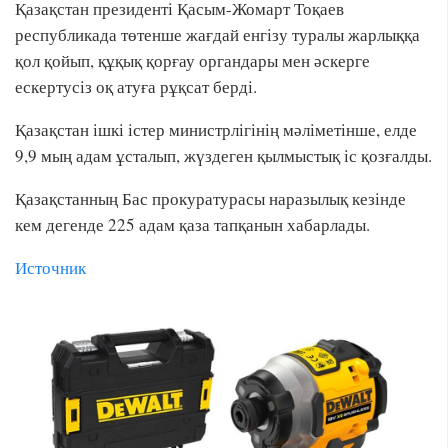
Қазақстан президенті Қасым-Жомарт Тоқаев
республикада төтенше жағдай енгізу туралы жарлыққа
қол қойып, құқық қорғау органдары мен әскерге
ескертусіз оқ атуға рұқсат берді.
Қазақстан ішкі істер министрлігінің мәліметінше, елде
9,9 мың адам ұсталып, жүздеген қылмыстық іс қозғалды.
Қазақстанның Бас прокуратурасы наразылық кезінде
кем дегенде 225 адам қаза тапқанын хабарлады.
Источник