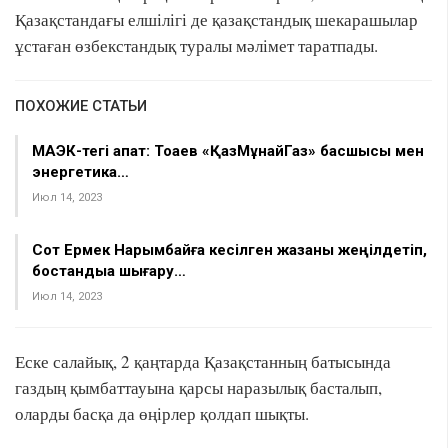
Қазақстандағы елшілігі де қазақстандық шекарашылар
ұстаған өзбекстандық туралы мәлімет таратпады.
ПОХОЖИЕ СТАТЬИ
МАЭК-тегі апат: Тоқаев «ҚазМұнайГаз» басшысы мен
энергетика…
Июл 14, 2023
Сот Ермек Нарымбайға кесілген жазаны жеңілдетіп,
бостандыққа шығару…
Июл 14, 2023
Еске салайық, 2 қаңтарда Қазақстанның батысында
газдың қымбаттауына қарсы наразылық басталып,
оларды басқа да өңірлер қолдап шықты.