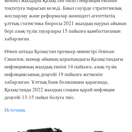
Кейінгі жылдары Қазақстан билігі инфляция екпінін
тоқтатуға тырысып келеді. Биыл сәуірде стратегиялық
жоспарлау және реформалар жөніндегі агенттіктің
ұлттық статистика бюросы 2021 жылдың наурыз айынан
бері азық-түлік тауарлары 15 пайызға қымбаттағанын
хабарлаған.
Өткен аптада Қазақстан премьер-министрі Әлихан
Смаилов, мамыр айының қорытындысы Қазақстандағы
инфляцияның жылдық екпіні 14 пайызға, азық-түлік
инфляциясының деңгейі 19 пайызға жеткенін
хабарлаған. Ұлттық банк болжамына қарағанда,
Қазақстанда 2022 жылдың соңына қарай инфляция
деңгейі 13-15 пайыз болуға тиіс.
Источник