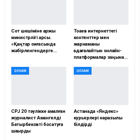
Сот шешіміне қаржы
Тоқаев интернеттегі
министрлігі қарсы.
контенттер мен
«Қаңтар оқиғасында
жарнаманы
жәбірленгендерге…
қадағалайтын онлайн-
платформалар заңына…
QOGAM
QOGAM
CPJ 20 тәулікке қамалған
Астанада «Яндекс»
журналист Амангелді
курьерлері наразылық
Батырбековті босатуға
білдірді
шақырды