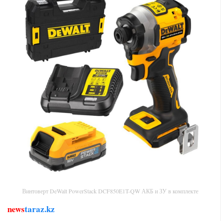
Винтоверт DeWalt PowerStack DCF850E1T-QW АКБ и ЗУ в комплекте
news
taraz.kz