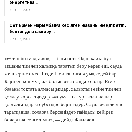
энергетика…
Июл 14, 2023
Сот Ермек Нарымбайға кесілген жазаны жеңілдетіп,
бостандыққа шығару…
Июл 14, 2023
«Әсері болмады жоқ — баға өсті. Одан қайта бұл
ақшаны тікелей халыққа таратып беру керек еді, сауда
желілеріне емес. Бізде 1 миллионға жуық кедей бар.
Бәрінен көп мұқтаж болып отырғандар солар. Егер
бағаны тоқтата алмасаңыздар, халықтың өзіне тікелей
қолдау көрсетіңіздер, әлеуметтік тұрғыдан нашар
қорғалғандарға субсидия беріңіздер. Сауда желілеріне
таратқанша, соларға берсеңіздер пайдасы көбірек
боларына сенімдімін», — дейді Жамалов.