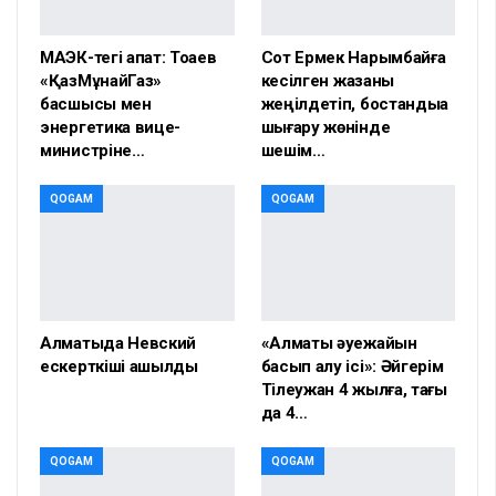
МАЭК-тегі апат: Тоқаев
Сот Ермек Нарымбайға
«ҚазМұнайГаз»
кесілген жазаны
басшысы мен
жеңілдетіп, бостандыққа
энергетика вице-
шығару жөнінде
министріне…
шешім…
QOGAM
QOGAM
Алматыда Невский
«Алматы әуежайын
ескерткіші ашылды
басып алу ісі»: Әйгерім
Тілеужан 4 жылға, тағы
да 4…
QOGAM
QOGAM