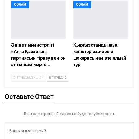
QOGAM
QOGAM
Әділет министрлігі
Қырғызстандық жүк
«Алға Қазақстан»
көліктер қазақ-орыс
партиясын тіркеуден он
шекарасынан өте алмай
алтыншы мәрте…
тұр
ПРЕДЫДУЩИЙ
ВПЕРЕД
Оставьте Ответ
Ваш электронный адрес не будет опубликован.