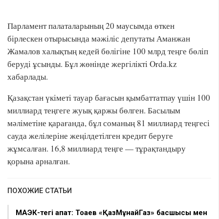
Парламент палаталарының 20 маусымда өткен
бірлескен отырысында мәжіліс депутаты Аманжан
Жамалов халықтың кедей бөлігіне 100 млрд теңге бөліп
беруді ұсынды. Бұл жөнінде жергілікті Orda.kz
хабарлады.
Қазақстан үкіметі тауар бағасын қымбаттатпау үшін 100
миллиард теңгеге жуық қаржы бөлген. Басылым
мәліметіне қарағанда, бұл соманың 81 миллиард теңгесі
сауда желілеріне жеңілдетілген кредит беруге
жұмсалған. 16,8 миллиард теңге — тұрақтандыру
қорына арналған.
ПОХОЖИЕ СТАТЬИ
МАЭК-тегі апат: Тоқаев «ҚазМұнайГаз» басшысы мен