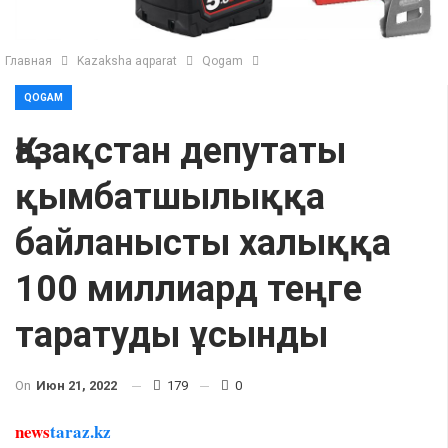
Главная
Kazaksha aqparat
Qogam
QOGAM
Қазақстан депутаты
қымбатшылыққа
байланысты халыққа
100 миллиард теңге
таратуды ұсынды
On
Июн 21, 2022
179
0
news
taraz.kz