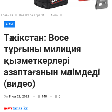
Главная
Kazaksha aqparat
Alem
ALEM
Тәжікстан: Восе
тұрғыны милиция
қызметкерлері
азаптағанын мәлімдеді
(видео)
On
Июл 28, 2022
148
0
news
taraz.kz