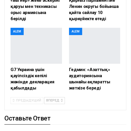
«Вагнер» жеке әскерінің
Қырғыз парламентіне
қаруы мен техникасы
Ленин округы бойынша
орыс армиясына
қайта сайлау 10
берілді
қыркүйекте өтеді
ALEM
ALEM
G7 Украина үшін
Гедмин: «Азаттық»
қауіпсіздік кепілі
аудиториясына
жөнінде декларация
шынайы ақпаратты
қабылдады
жеткізе береді
ПРЕДЫДУЩИЙ
ВПЕРЕД
Оставьте Ответ