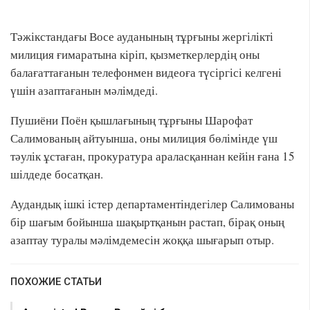
Тәжікстандағы Восе ауданының тұрғыны жергілікті
милиция ғимаратына кіріп, қызметкерлердің оны
балағаттағанын телефонмен видеоға түсіргісі келгені
үшін азаптағанын мәлімдеді.
Пушиёни Поён қышлағының тұрғыны Шарофат
Салимованың айтуынша, оны милиция бөлімінде үш
тәулік ұстаған, прокуратура араласқаннан кейін ғана 15
шілдеде босатқан.
Аудандық ішкі істер департаментіндегілер Салимованы
бір шағым бойынша шақыртқанын растап, бірақ оның
азаптау туралы мәлімдемесін жоққа шығарып отыр.
ПОХОЖИЕ СТАТЬИ