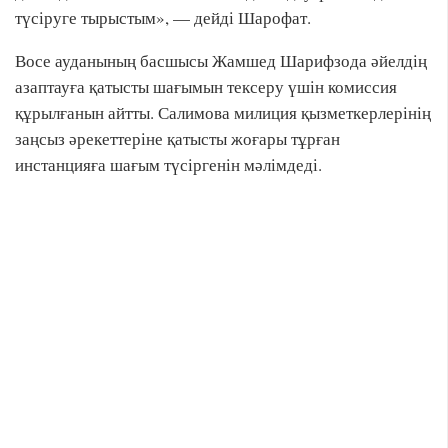
түсіруге тырыстым», — дейді Шарофат.
Восе ауданының басшысы Жамшед Шарифзода әйелдің
азаптауға қатысты шағымын тексеру үшін комиссия
құрылғанын айтты. Салимова милиция қызметкерлерінің
заңсыз әрекеттеріне қатысты жоғары тұрған
инстанцияға шағым түсіргенін мәлімдеді.