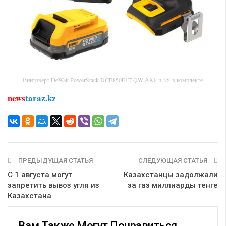
Винтоверт DeWalt PowerStack DCF850E1T-QW АКБ и ЗУ в комплекте
news
taraz.kz
ПРЕДЫДУЩАЯ СТАТЬЯ
СЛЕДУЮЩАЯ СТАТЬЯ
С 1 августа могут
Казахстанцы задолжали
запретить вывоз угля из
за газ миллиарды тенге
Казахстана
Вам Также Могут Понравиться