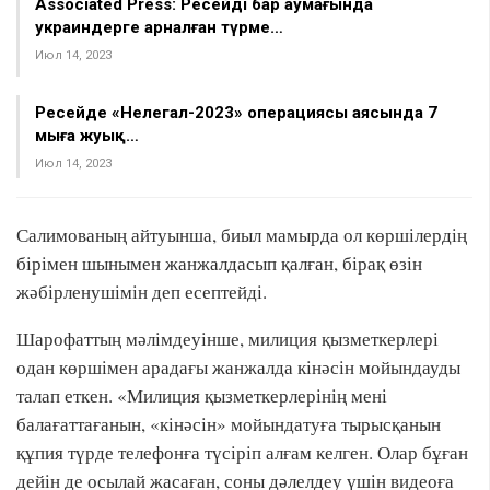
Associated Press: Ресейдің бар аумағында
украиндерге арналған түрме…
Июл 14, 2023
Ресейде «Нелегал-2023» операциясы аясында 7
мыңға жуық…
Июл 14, 2023
Салимованың айтуынша, биыл мамырда ол көршілердің
бірімен шынымен жанжалдасып қалған, бірақ өзін
жәбірленушімін деп есептейді.
Шарофаттың мәлімдеуінше, милиция қызметкерлері
одан көршімен арадағы жанжалда кінәсін мойындауды
талап еткен. «Милиция қызметкерлерінің мені
балағаттағанын, «кінәсін» мойындатуға тырысқанын
құпия түрде телефонға түсіріп алғам келген. Олар бұған
дейін де осылай жасаған, соны дәлелдеу үшін видеоға