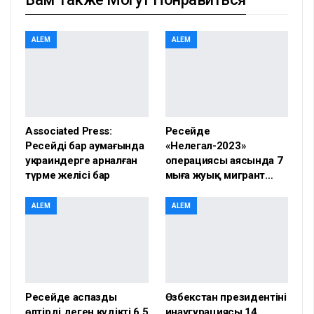
ALEM
ALEM
Associated Press:
Ресейде
Ресейдің бар аумағында
«Нелегал-2023»
украиндерге арналған
операциясы аясында 7
түрме желісі бар
мыңға жуық мигрант…
ALEM
ALEM
Ресейде аспазды
Өзбекстан президентінің
өлтірді деген күдікті 6,5
инаугурациясы 14