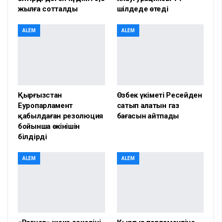
жылға сотталды
шілдеде өтеді
ALEM
ALEM
Қырғызстан
Өзбек үкіметі Ресейден
Еуропарламент
сатып алатын газ
қабылдаған резолюция
бағасын айтпады
бойынша өкінішін
білдірді
ALEM
ALEM