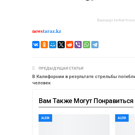
Винтоверт DeWalt Powe
news
taraz.kz
ПРЕДЫДУЩАЯ СТАТЬЯ
В Калифорнии в результате стрельбы погибл
человек
Вам Также Могут Понравиться
ALEM
ALEM