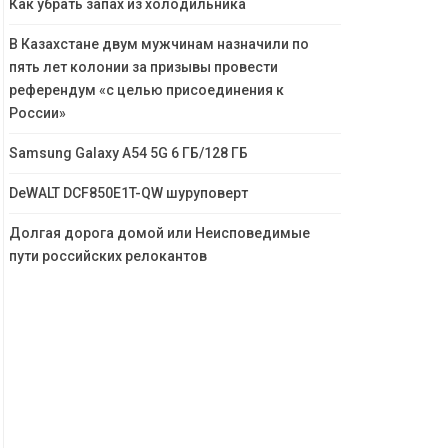
Как убрать запах из холодильника
В Казахстане двум мужчинам назначили по
пять лет колонии за призывы провести
референдум «с целью присоединения к
России»
Samsung Galaxy A54 5G 6 ГБ/128 ГБ
DeWALT DCF850E1T-QW шуруповерт
Долгая дорога домой или Неисповедимые
пути российских релокантов