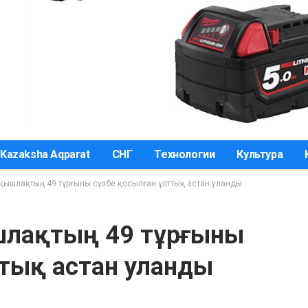
Kazaksha Aqparat
СНГ
Технологии
Культура
р қышлақтың 49 тұрғыны сүзбе қосылған ұлттық астан уланды
ышлақтың 49 тұрғыны
ттық астан уланды