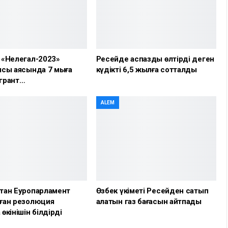
 «Нелегал-2023»
Ресейде аспазды өлтірді деген
сы аясында 7 мыңға
күдікті 6,5 жылға сотталды
грант…
ALEM
тан Еуропарламент
Өзбек үкіметі Ресейден сатып
ған резолюция
алатын газ бағасын айтпады
өкінішін білдірді