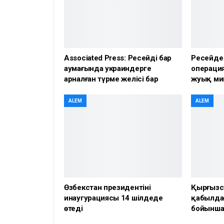
Associated Press: Ресейдің бар
Ресейде
аумағында украиндерге
операция
арналған түрме желісі бар
жуық ми
ALEM
ALEM
Өзбекстан президентінің
Қырғызс
инаугурациясы 14 шілдеде
қабылда
өтеді
бойынша 