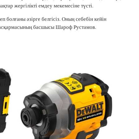
ақтар жергілікті емдеу мекемесіне түсті.
п болғаны әзірге белгісіз. Оның себебін кейін
 басқармасының басшысы Шароф Рустамов.