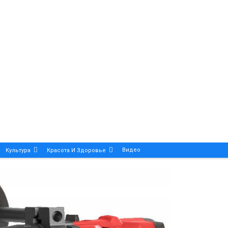
Видео
Культура
Красота И Здоровье
Калейдоскоп
ance And Precision