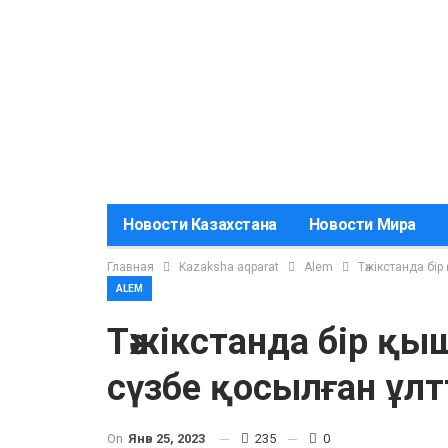
Новости Казахстана
Новости Мира
Главная
Kazaksha aqparat
Alem
Тәжікстанда бі
ALEM
Тәжікстанда бір қ
сүзбе қосылған ұл
On
Янв 25, 2023
235
0