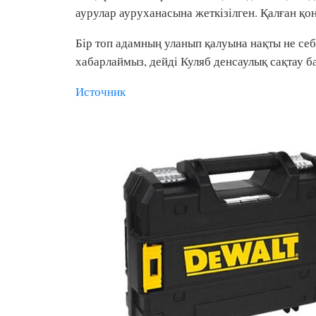
аурулар ауруханасына жеткізілген. Қалған қон
Бір топ адамның уланып қалуына нақты не себе
хабарлаймыз, дейді Куляб денсаулық сақтау
Источник