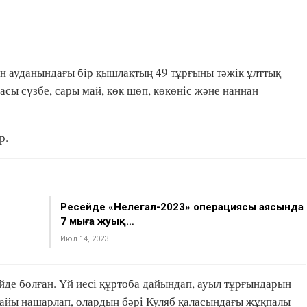
 ауданындағы бір қышлақтың 49 тұрғыны тәжік ұлттық
сы сүзбе, сары май, көк шөп, көкөніс және наннан
р.
Ресейде «Нелегал-2023» операциясы аясында
7 мыңға жуық…
Июл 14, 2023
йде болған. Үй иесі құртоба дайындап, ауыл тұрғындарын
дайы нашарлап, олардың бәрі Куляб қаласындағы жұқпалы