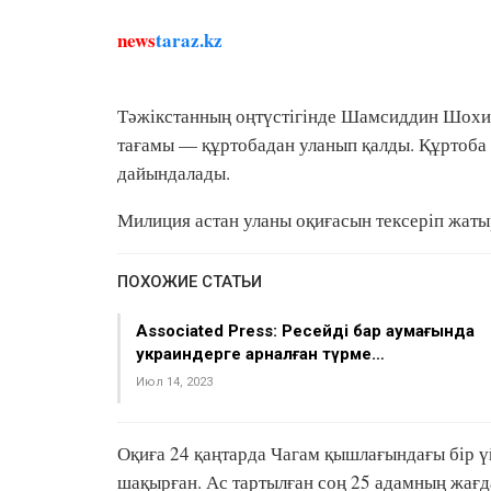
news
taraz.kz
Тәжікстанның оңтүстігінде Шамсиддин Шохин
тағамы — құртобадан уланып қалды. Құртоба а
дайындалады.
Милиция астан уланы оқиғасын тексеріп жаты
ПОХОЖИЕ СТАТЬИ
Associated Press: Ресейдің бар аумағында
украиндерге арналған түрме…
Июл 14, 2023
Оқиға 24 қаңтарда Чагам қышлағындағы бір ү
шақырған. Ас тартылған соң 25 адамның жағ