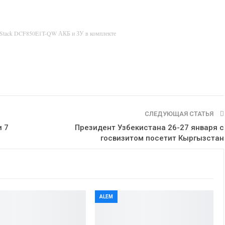
rStack DCF850E1T-QW АКБ и ЗУ в комплекте
СЛЕДУЮЩАЯ СТАТЬЯ
и 7
Президент Узбекистана 26-27 января с
госвизитом посетит Кыргызстан
ALEM