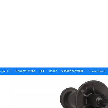
Новости Мира
СНГ
Спорт
Фоторепортажи
qparat
Технологии
Patek Philippe Calatrava DATE – A True Symbol Of Eleg
 Новости Казахстана