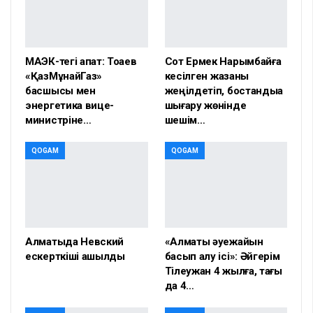
МАЭК-тегі апат: Тоқаев
Сот Ермек Нарымбайға
«ҚазМұнайГаз»
кесілген жазаны
басшысы мен
жеңілдетіп, бостандыққа
энергетика вице-
шығару жөнінде
министріне…
шешім…
QOGAM
QOGAM
Алматыда Невский
«Алматы әуежайын
ескерткіші ашылды
басып алу ісі»: Әйгерім
Тілеужан 4 жылға, тағы
да 4…