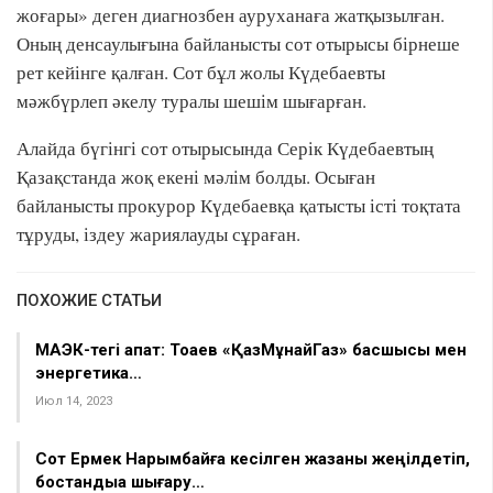
жоғары» деген диагнозбен ауруханаға жатқызылған.
Оның денсаулығына байланысты сот отырысы бірнеше
рет кейінге қалған. Сот бұл жолы Күдебаевты
мәжбүрлеп әкелу туралы шешім шығарған.
Алайда бүгінгі сот отырысында Серік Күдебаевтың
Қазақстанда жоқ екені мәлім болды. Осыған
байланысты прокурор Күдебаевқа қатысты істі тоқтата
тұруды, іздеу жариялауды сұраған.
ПОХОЖИЕ СТАТЬИ
МАЭК-тегі апат: Тоқаев «ҚазМұнайГаз» басшысы мен
энергетика…
Июл 14, 2023
Сот Ермек Нарымбайға кесілген жазаны жеңілдетіп,
бостандыққа шығару…