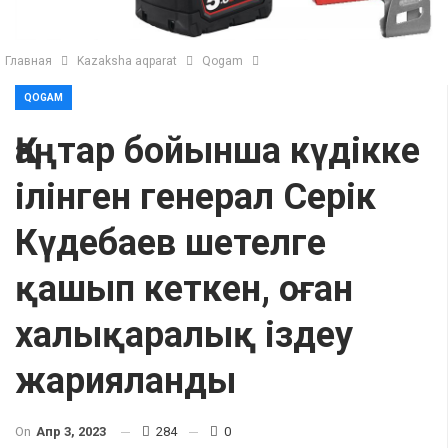
Главная
Kazaksha aqparat
Qogam
QOGAM
Қаңтар бойынша күдікке
ілінген генерал Серік
Күдебаев шетелге
қашып кеткен, оған
халықаралық іздеу
жарияланды
On
Апр 3, 2023
284
0