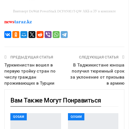
Винтоверт DeWalt PowerStack DCF850E1T-QW АКБ и ЗУ в комплекте
news
taraz.kz
ПРЕДЫДУЩАЯ СТАТЬЯ
СЛЕДУЮЩАЯ СТАТЬЯ
Туркменистан вошел в
В Таджикистане юноша
первую тройку стран по
получил тюремный срок
числу граждан
за уклонение от призыва
проживающих в Турции
в армию
Вам Также Могут Понравиться
QOGAM
QOGAM