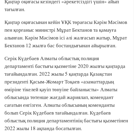
Қаңтар оқиғасы кезіндегі «әрекетсіздігі үшін» айып
тағылған.
Қаңтар оқиғасынан кейін ҰҚК төрағасы Кәрім Мәсімов
пен қорғаныс министрі Мұрат Бектанов та қамауға
алынған. Кәрім Мәсімов ісі әлі жалғасып жатыр, Мұрат
Бектанов 12 жылға бас бостандығынан айырылған.
Серік Күдебаев Алматы облыстық полиция
департаменті бастығы қызметіне 2020 жылғы қаңтарда
тағайындалған. 2022 жылы 5 қаңтарда Қазақстан
президенті Қасым-Жомарт Тоқаев «азаматтардың
өміріне тікелей қауіп төнуіне байланысты» Алматы
облысында төтенше жағдай жариялап, комендант
сағатын енгізген. Алматы облысының коменданты
болып Серік Күдебаев тағайындалған. Күдебаев
облыстық полиция департаментінің бастығы қызметінен
2022 жылы 18 ақпанда босатылған.