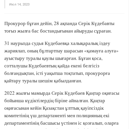
Июл 14, 2023
Прокурор бұған дейін, 28 ақпанда Серік Күдебавты
тоғыз жылға бас бостандығынан айыруды сұраған.
31 наурызда судья Күдебаевқа халықаралық іздеу
жариялап, оның бұлтартпау шарасын «қамауға алуға»
ауыстыру туралы қаулы шығарған. Бұған қоса,
сотталушы Күдебаевтың қайда екені белгісіз
болғандықтан, істі уақытша тоқтатып, прокурорға
қайтару туралы шешім қабылданған.
2022 жылғы мамырда Серік Күдебаев Қаңтар оқиғасы
бойынша күдіктілердің біріне айналған. Қаңтар
оқиғасынан кейін Қазақстан ұлттық қауіпсіздік
комитетінің үш департаменті мен полицияның екі
департаментінің басшысы үстінен іс қозғалып, оларға