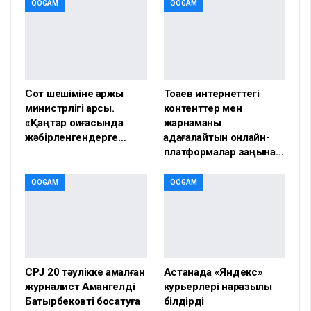
QOGAM
QOGAM
Сот шешіміне қаржы
Тоқаев интернеттегі
министрлігі қарсы.
контенттер мен
«Қаңтар оқиғасында
жарнаманы
жәбірленгендерге…
қадағалайтын онлайн-
платформалар заңына…
QOGAM
QOGAM
CPJ 20 тәулікке қамалған
Астанада «Яндекс»
журналист Амангелді
курьерлері наразылық
Батырбековті босатуға
білдірді