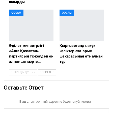
шақырды
QOGAM
QOGAM
Әділет министрлігі
Қырғызстандық жүк
«Алға Қазақстан»
көліктер қазақ-орыс
партиясын тіркеуден он
шекарасынан өте алмай
алтыншы мәрте…
тұр
ПРЕДЫДУЩИЙ
ВПЕРЕД
Оставьте Ответ
Ваш электронный адрес не будет опубликован.