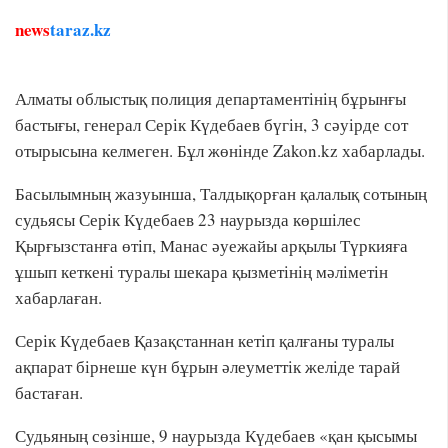
news
taraz.kz
Алматы облыстық полиция департаментінің бұрынғы
бастығы, генерал Серік Күдебаев бүгін, 3 сәуірде сот
отырысына келмеген. Бұл жөнінде Zakon.kz хабарлады.
Басылымның жазуынша, Талдықорған қалалық сотының
судьясы Серік Күдебаев 23 наурызда көршілес
Қырғызстанға өтіп, Манас әуежайы арқылы Түркияға
ұшып кеткені туралы шекара қызметінің мәліметін
хабарлаған.
Серік Күдебаев Қазақстаннан кетіп қалғаны туралы
ақпарат бірнеше күн бұрын әлеуметтік желіде тарай
бастаған.
Судьяның сөзінше, 9 наурызда Күдебаев «қан қысымы