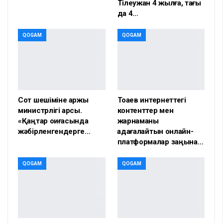
Тілеужан 4 жылға, тағы
да 4…
QOGAM
QOGAM
Сот шешіміне қаржы
Тоқаев интернеттегі
министрлігі қарсы.
контенттер мен
«Қаңтар оқиғасында
жарнаманы
жәбірленгендерге…
қадағалайтын онлайн-
платформалар заңына…
QOGAM
QOGAM