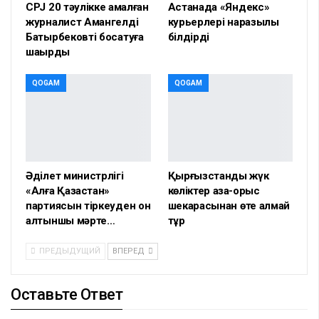
CPJ 20 тәулікке қамалған
Астанада «Яндекс»
журналист Амангелді
курьерлері наразылық
Батырбековті босатуға
білдірді
шақырды
QOGAM
QOGAM
Әділет министрлігі
Қырғызстандық жүк
«Алға Қазақстан»
көліктер қазақ-орыс
партиясын тіркеуден он
шекарасынан өте алмай
алтыншы мәрте…
тұр
ПРЕДЫДУЩИЙ
ВПЕРЕД
Оставьте Ответ