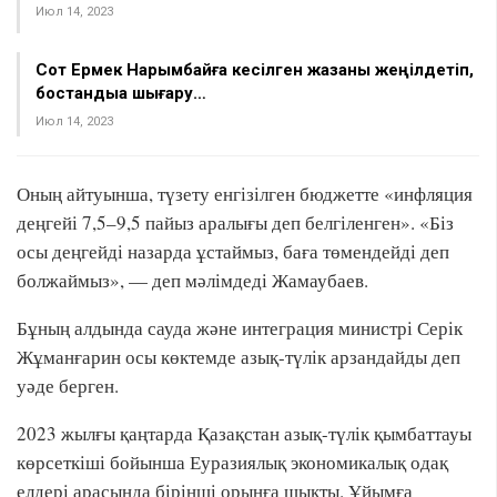
Июл 14, 2023
Сот Ермек Нарымбайға кесілген жазаны жеңілдетіп,
бостандыққа шығару…
Июл 14, 2023
Оның айтуынша, түзету енгізілген бюджетте «инфляция
деңгейі 7,5–9,5 пайыз аралығы деп белгіленген». «Біз
осы деңгейді назарда ұстаймыз, баға төмендейді деп
болжаймыз», — деп мәлімдеді Жамаубаев.
Бұның алдында сауда және интеграция министрі Серік
Жұманғарин осы көктемде азық-түлік арзандайды деп
уәде берген.
2023 жылғы қаңтарда Қазақстан азық-түлік қымбаттауы
көрсеткіші бойынша Еуразиялық экономикалық одақ
елдері арасында бірінші орынға шықты. Ұйымға