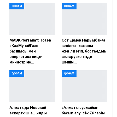
QOGAM
QOGAM
МАЭК-тегі апат: Тоқаев
Сот Ермек Нарымбайға
«ҚазМұнайГаз»
кесілген жазаны
басшысы мен
жеңілдетіп, бостандыққа
энергетика вице-
шығару жөнінде
министріне…
шешім…
QOGAM
QOGAM
Алматыда Невский
«Алматы әуежайын
ескерткіші ашылды
басып алу ісі»: Әйгерім