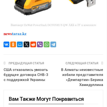
Винтоверт DeWalt PowerStack DCF850E1T-QW АКБ и ЗУ в комплекте
news
taraz.kz
ПРЕДЫДУЩАЯ СТАТЬЯ
СЛЕДУЮЩАЯ СТАТЬЯ
США отказались увязать
В Алматы неизвестные
будущее договора СНВ-3
избили представителя
с поддержкой Украины
«Демпартии» Берика
Хамидуллина
Вам Также Могут Понравиться