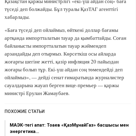
Қазақстан қаржы министрлігі «екі-үш айдан соң» баға
түседі деп болжайды. Бұл туралы ҚазТАГ агенттігі
хабарлады.
«Баға түседі деп ойлаймыз, өйткені доллар бағамы
артқанда импортталатын тауар да қымбаттайды. Соған
байланысты импортталатын тауар жәймендеп
арзандайды деп отырмыз. Көрсеткіш осы айларда
жоғарғы шегіне жетті, қазір инфляция 20 пайыздан
жоғары болып тұр. Екі-үш айдан соң төмендейді деп
ойлаймыз», — дейді сенат ғимаратында журналистер
сауалдарына жауап берген вице-премьер — қаржы
министрі Ерулан Жамаубаев.
ПОХОЖИЕ СТАТЬИ
МАЭК-тегі апат: Тоқаев «ҚазМұнайГаз» басшысы мен
энергетика…