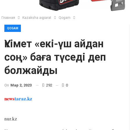
Главная
Kazaksha aqparat
Qogam
QOGAM
Үкімет «екі-үш айдан
соң» баға түседі деп
болжайды
On
Мар 2, 2023
292
0
news
taraz.kz
nur.kz