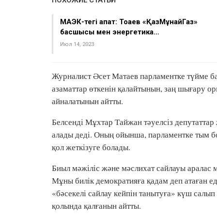
ПОХОЖИЕ СТАТЬИ
МАЭК-тегі апат: Тоқаев «ҚазМұнайГаз»
басшысы мен энергетика…
Июл 14, 2023
Журналист Әсет Матаев парламентке түйме бас
азаматтар өткенін қалайтынын, заң шығару ор
айналатынын айтты.
Белсенді Мұхтар Тайжан тәуелсіз депутаттар 
алады деді. Оның ойынша, парламентке тым бо
қол жеткізуге болады.
Биыл мәжіліс және мәслихат сайлауы аралас
Мұны билік демократияға қадам деп атаған еді
«бәсекелі сайлау кейпін танытуға» күш салып
қолында қалғанын айтты.