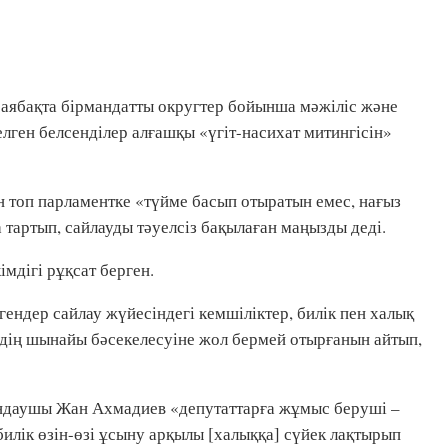
саябақта бірмандатты округтер бойынша мәжіліс және
лген белсенділер алғашқы «үгіт-насихат митингісін»
н топ парламентке «түйме басып отыратын емес, нағыз
а тартып, сайлауды тәуелсіз бақылаған маңызды деді.
імдігі рұқсат берген.
ендер сайлау жүйесіндегі кемшіліктер, билік пен халық
рдің шынайы бәсекелесуіне жол бермей отырғанын айтып,
ындаушы Жан Ахмадиев «депутаттарға жұмыс беруші –
 билік өзін-өзі ұсыну арқылы [халыққа] сүйек лақтырып