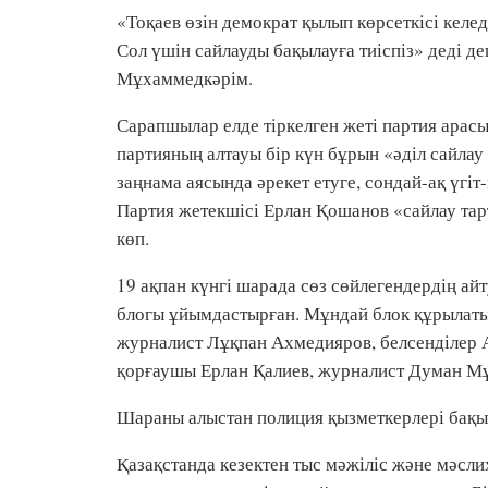
«Тоқаев өзін демократ қылып көрсеткісі келед
Сол үшін сайлауды бақылауға тиіспіз» деді д
Мұхаммедкәрім.
Сарапшылар елде тіркелген жеті партия арас
партияның алтауы бір күн бұрын «әділ сайла
заңнама аясында әрекет етуге, сондай-ақ үгіт
Партия жетекшісі Ерлан Қошанов «сайлау тар
көп.
19 ақпан күнгі шарада сөз сөйлегендердің ай
блогы ұйымдастырған. Мұндай блок құрылаты
журналист Лұқпан Ахмедияров, белсенділер 
қорғаушы Ерлан Қалиев, журналист Думан Мұ
Шараны алыстан полиция қызметкерлері бақы
Қазақстанда кезектен тыс мәжіліс және мәсли