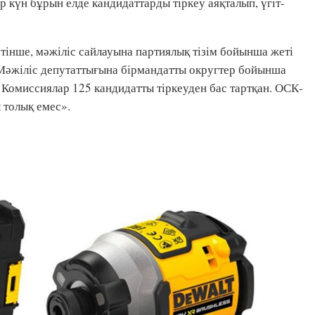
ір күн бұрын елде кандидаттарды тіркеу аяқталып, үгіт-
інше, мәжіліс сайлауына партиялық тізім бойынша жеті
. Мәжіліс депутаттығына бірмандатты округтер бойынша
 Комиссиялар 125 кандидатты тіркеуден бас тартқан. ОСК-
 толық емес».