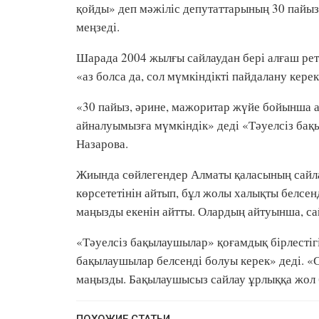
қойды» деп мәжіліс депутаттарының 30 пайы
меңзеді.
Шарада 2004 жылғы сайлаудан бері алғаш рет 
«аз болса да, сол мүмкіндікті пайдалану кере
«30 пайыз, әрине, мажоритар жүйе бойынша аз
айналуымызға мүмкіндік» деді «Тәуелсіз б
Назарова.
Жиында сөйлегендер Алматы қаласының сайлау
көрсететінін айтып, бұл жолы халықты белсен
маңызды екенін айтты. Олардың айтуынша, сай
«Тәуелсіз бақылаушылар» қоғамдық бірлестігі
бақылаушылар белсенді болуы керек» деді. «С
маңызды. Бақылаушысыз сайлау ұрлыққа жол б