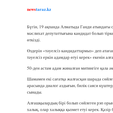
news
taraz.kz
Бүгін, 19 ақпанда Алматыда Ганди атындағы 
мәслихат депутаттығына кандидат болып тірке
өткізді.
Өздерін «тәуелсіз кандидаттармыз» деп атаға
тәуелсіз еркін адамдар өтуі керек» екенін алғ
50-ден астам адам жиналған митингіге қала әк
Шамамен екі сағатқа жалғасқан шарада сөйлег
арасында диалог аздығын, билік саяси күште
сынады.
Алғашқылардың бірі болып сөйлеген рэп ор
халық, олар халыққа қызмет етуі керек. Қазір