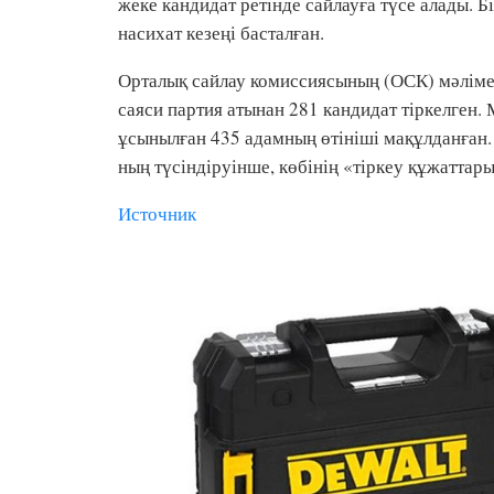
жеке кандидат ретінде сайлауға түсе алады. Б
насихат кезеңі басталған.
Орталық сайлау комиссиясының (ОСК) мәлімет
саяси партия атынан 281 кандидат тіркелген
ұсынылған 435 адамның өтініші мақұлданған.
ның түсіндіруінше, көбінің «тіркеу құжаттары
Источник