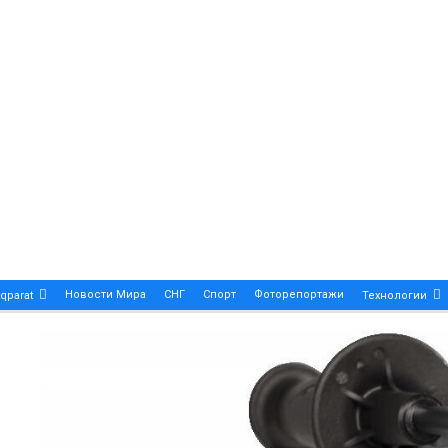
Новости Мира
СНГ
Спорт
Фоторепортажи
qparat
Технологии
Patek Philippe Calatrava DATE – A True Symbol Of Eleg
 Новости Казахстана