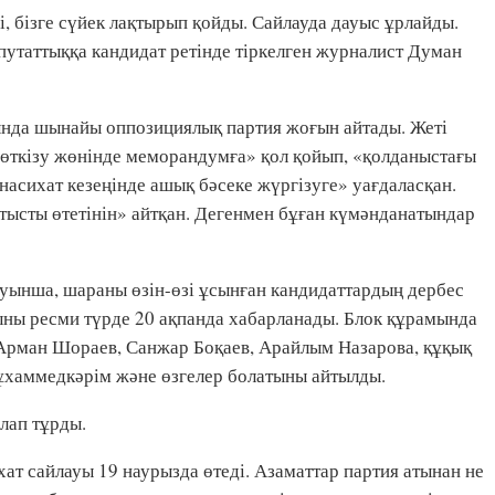
і, бізге сүйек лақтырып қойды. Сайлауда дауыс ұрлайды.
епутаттыққа кандидат ретінде тіркелген журналист Думан
ында шынайы оппозициялық партия жоғын айтады. Жеті
у өткізу жөнінде меморандумға» қол қойып, «қолданыстағы
-насихат кезеңінде ашық бәсеке жүргізуге» уағдаласқан.
тысты өтетінін» айтқан. Дегенмен бұған күмәнданатындар
туынша, шараны өзін-өзі ұсынған кандидаттардың дербес
ны ресми түрде 20 ақпанда хабарланады. Блок құрамында
Арман Шораев, Санжар Боқаев, Арайлым Назарова, құқық
хаммедкәрім және өзгелер болатыны айтылды.
лап тұрды.
хат сайлауы 19 наурызда өтеді. Азаматтар партия атынан не