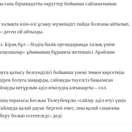
зы ғана бірмандатты округтер бойынша сайланатынын
халықта өзін-өзі ұсыну мүмкіндігі пайда болғаны айтылып,
к» деген ой айтылды.
. Бірақ бұл – біздің билік органдарында халық үніне
ақылаушылар» ұйымының бұрынғы жетекшісі Арайлым
ға қатысу белсенділігі бойынша үнемі төмен көрсеткіш
дірек болуға шақырды, сайлауды тәуелсіз бақылаған
лауды неғұрлым әділ өткізудің алғышарты – сол.
нің төрағасы Бесжан Төлеубекұлы «сайлау әділ өтуі үшін
айлауда қалай дауыс бергені емес, оны қалай санағаны
еру болып есептеледі» деді.