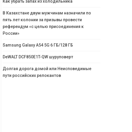
Как убрать запах из холодильника
В Казахстане двум мужчинам назначили по
пять лет колонии за призывы провести
референдум «с целью присоединения к
России»
Samsung Galaxy A54 5G 6 ГБ/128 ГБ
DeWALT DCF850E1T-QW шуруповерт
Долгая дорога домой или Неисповедимые
пути российских релокантов