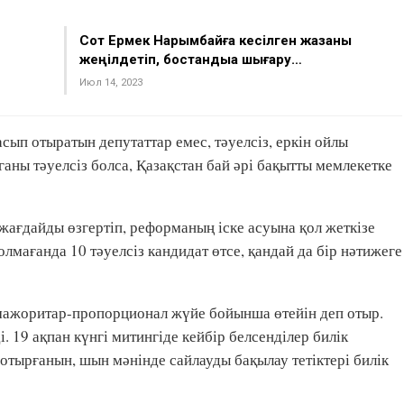
Сот Ермек Нарымбайға кесілген жазаны
жеңілдетіп, бостандыққа шығару…
Июл 14, 2023
ып отыратын депутаттар емес, тәуелсіз, еркін ойлы
ганы тәуелсіз болса, Қазақстан бай әрі бақытты мемлекетке
жағдайды өзгертіп, реформаның іске асуына қол жеткізе
лмағанда 10 тәуелсіз кандидат өтсе, қандай да бір нәтижеге
 мажоритар-пропорционал жүйе бойынша өтейін деп отыр.
. 19 ақпан күнгі митингіде кейбір белсенділер билік
 отырғанын, шын мәнінде сайлауды бақылау тетіктері билік