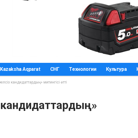
Kazaksha Aqparat
СНГ
Технологии
Культура
уелсіз кандидаттардың» митингісі өтті
з кандидаттардың»