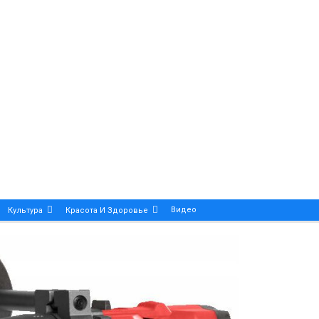
Видео
Культура
Красота И Здоровье
Калейдоскоп
ance And Precision