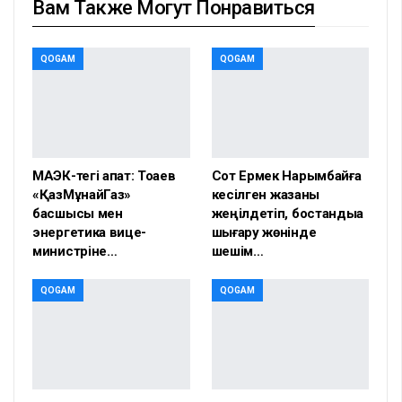
Вам Также Могут Понравиться
QOGAM
QOGAM
МАЭК-тегі апат: Тоқаев
Сот Ермек Нарымбайға
«ҚазМұнайГаз»
кесілген жазаны
басшысы мен
жеңілдетіп, бостандыққа
энергетика вице-
шығару жөнінде
министріне…
шешім…
QOGAM
QOGAM