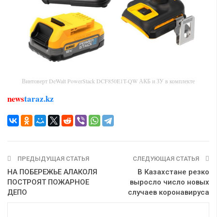
Винтоверт DeWalt PowerStack DCF850E1T-QW АКБ и ЗУ в комплекте
news
taraz.kz
ПРЕДЫДУЩАЯ СТАТЬЯ
СЛЕДУЮЩАЯ СТАТЬЯ
НА ПОБЕРЕЖЬЕ АЛАКОЛЯ
В Казахстане резко
ПОСТРОЯТ ПОЖАРНОЕ
выросло число новых
ДЕПО
случаев коронавируса