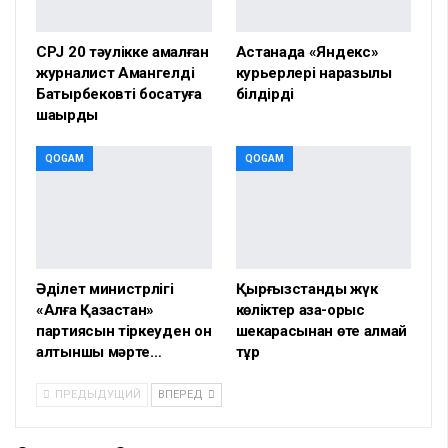
CPJ 20 тәулікке қамалған
Астанада «Яндекс»
журналист Амангелді
курьерлері наразылық
Батырбековті босатуға
білдірді
шақырды
QOGAM
QOGAM
Әділет министрлігі
Қырғызстандық жүк
«Алға Қазақстан»
көліктер қазақ-орыс
партиясын тіркеуден он
шекарасынан өте алмай
алтыншы мәрте…
тұр
ПРЕДЫДУЩИЙ
ВПЕРЕД