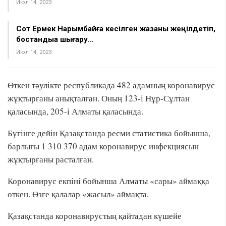
Июл 14, 2023
Сот Ермек Нарымбайға кесілген жазаны жеңілдетіп,
бостандыққа шығару…
Июл 14, 2023
Өткен тәулікте республикада 482 адамның коронавирус
жұқтырғаны анықталған. Оның 123-і Нұр-Сұлтан
қаласында, 205-і Алматы қаласында.
Бүгінге дейін Қазақстанда ресми статистика бойынша,
барлығы 1 310 370 адам коронавирус инфекциясын
жұқтырғаны расталған.
Коронавирус екпіні бойынша Алматы «сары» аймаққа
өткен. Өзге қалалар «жасыл» аймақта.
Қазақстанда коронавирустың қайтадан күшейе