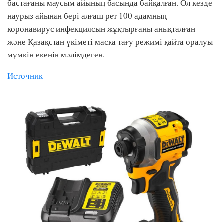
бастағаны маусым айының басында байқалған. Ол кезде
наурыз айынан бері алғаш рет 100 адамның
коронавирус инфекциясын жұқтырғаны анықталған
және Қазақстан үкіметі маска тағу режимі қайта оралуы
мүмкін екенін мәлімдеген.
Источник