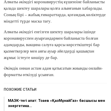
Алматы әкімдігі коронавирустің күшеюіне байланысты
қалада шектеу шаралары қолға алынғанын хабарлады.
Соның бірі – жабық ғимараттарда, қоғамдық көліктерде
міндетті түрде маска тағу.
Алматы әкімдігі енгізген шектеу шаралары ішінде
коронавируспен ауырғандармен байланыста болған
адамдарды, вакцина салуға қарсы көрсеткіштері бар
қызметкерлер мен аяғы ауыр әйелдерді қашықтан
жұмыс істеуге көшіру де бар.
Әкімдік оннан астам адам қатысатын жиынды онлайн-
форматты өткізуді ұсынған.
ПОХОЖИЕ СТАТЬИ
МАЭК-тегі апат: Тоқаев «ҚазМұнайГаз» басшысы мен
энергетика…