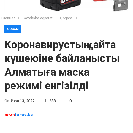
Главная
Kazaksha aqparat
Qogam
QOGAM
Коронавирустың қайта
күшеюіне байланысты
Алматыға маска
режимі енгізілді
On
Июл 13, 2022
288
0
news
taraz.kz