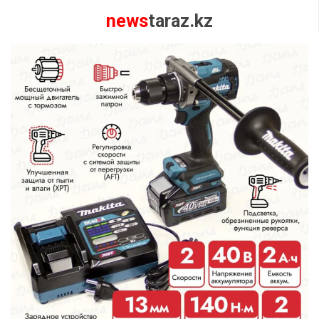
news
taraz.kz