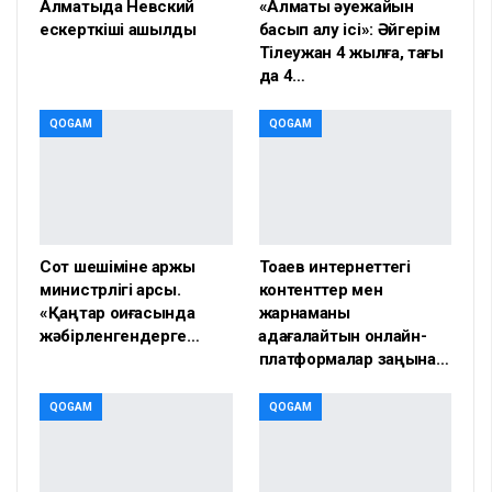
Алматыда Невский
«Алматы әуежайын
ескерткіші ашылды
басып алу ісі»: Әйгерім
Тілеужан 4 жылға, тағы
да 4…
QOGAM
QOGAM
Сот шешіміне қаржы
Тоқаев интернеттегі
министрлігі қарсы.
контенттер мен
«Қаңтар оқиғасында
жарнаманы
жәбірленгендерге…
қадағалайтын онлайн-
платформалар заңына…
QOGAM
QOGAM