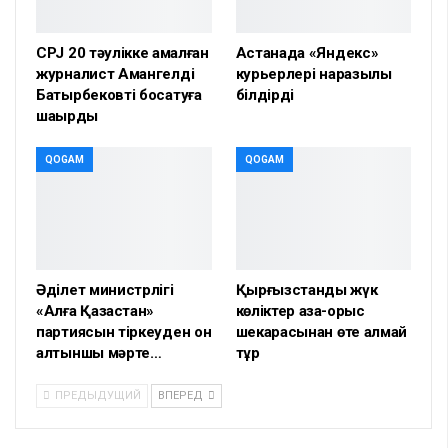
CPJ 20 тәулікке қамалған
Астанада «Яндекс»
журналист Амангелді
курьерлері наразылық
Батырбековті босатуға
білдірді
шақырды
QOGAM
QOGAM
Әділет министрлігі
Қырғызстандық жүк
«Алға Қазақстан»
көліктер қазақ-орыс
партиясын тіркеуден он
шекарасынан өте алмай
алтыншы мәрте…
тұр
ПРЕДЫДУЩИЙ
ВПЕРЕД