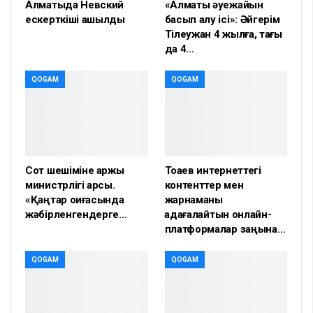
Алматыда Невский
«Алматы әуежайын
ескерткіші ашылды
басып алу ісі»: Әйгерім
Тілеужан 4 жылға, тағы
да 4…
QOGAM
QOGAM
Сот шешіміне қаржы
Тоқаев интернеттегі
министрлігі қарсы.
контенттер мен
«Қаңтар оқиғасында
жарнаманы
жәбірленгендерге…
қадағалайтын онлайн-
платформалар заңына…
QOGAM
QOGAM