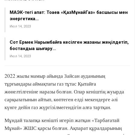
МАЭК-тегі апат: Тоқаев «ҚазМұнайГаз» басшысы мен
энергетика…
Июл 14, 2023
Сот Ермек Нарымбайға кесілген жазаны жеңілдетіп,
бостандыққа шығару…
Июл 14, 2023
2022 жылы мамыр айында Зайсан ауданының
тұрғындары аймақтағы газ тұтас Қытайға
жөнелтілгеніне наразы болған. Олар кеніштің жуырда
сарқылатынын айтып, көптеген елді мекендерге әлі
күнге дейін газ жүргізілмегендігін алға тартқан.
Мұндай талапқа кенішті игеріп жатқан «Тарбағатай
Мұнай» ЖШС қарсы болған. Ақпарат құралдарының