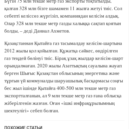
Бүгін 75 млн текше метр газ экспорты тоқтатылды,
қалған 328 млн бізге шамамен 11 жылға жетуі тиіс. Сол
себепті келіссөз жүргізіп, компаниядан келісім алдық.
Олар 328 млн текше метр газды халыққа сақтап қоятын
болды, – деді Даниал Ахметов.
Қазақстаннан Қытайға газ тасымалдау келісім-шартына
2012 жылы қол қойылған. Құжатқа сәйкес, өндірілген
газ теңдей бөлінуі тиіс. Бірақ ұзақ жылдар келісім-шарт
орындалмаған. 2020 жылы Азаттықтың сауалына жауап
берген Шығыс Қазақстан облысының энергетика және
тұрғын үй коммуналды шаруашылық басқармасы соңғы
бес жыл ішінде Қытайға 400-500 млн текше метр газ
экспортталғанын, ал 9 млн текше метр газ ғана облысқа
жіберілгенін жазған. Оған «ішкі инфрақұрылымның
шектеулігі» себеп болған.
ПОХОЖИЕ СТАТЬИ