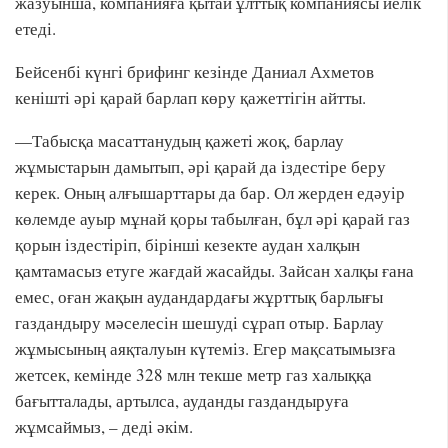
жазуынша, компанияға қытай ұлттық компаниясы иелік
етеді.
Бейсенбі күнгі брифинг кезінде Даниал Ахметов
кенішті әрі қарай барлап көру қажеттігін айтты.
—Табысқа масаттанудың қажеті жоқ, барлау
жұмыстарын дамытып, әрі қарай да іздестіре беру
керек. Оның алғышарттары да бар. Ол жерден едәуір
көлемде ауыр мұнай қоры табылған, бұл әрі қарай газ
қорын іздестіріп, бірінші кезекте аудан халқын
қамтамасыз етуге жағдай жасайды. Зайсан халқы ғана
емес, оған жақын аудандардағы жұрттық барлығы
газдандыру мәселесін шешуді сұрап отыр. Барлау
жұмысының аяқталуын күтеміз. Егер мақсатымызға
жетсек, кемінде 328 млн текше метр газ халыққа
бағытталады, артылса, ауданды газдандыруға
жұмсаймыз, – деді әкім.