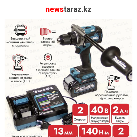
news
taraz.kz