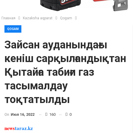
Главная
Kazaksha aqparat
Qogam
QOGAM
Зайсан ауданындағы
кеніш сарқылғандықтан
Қытайға табиғи газ
тасымалдау
тоқтатылды
On
Июл 16, 2022
160
0
news
taraz.kz