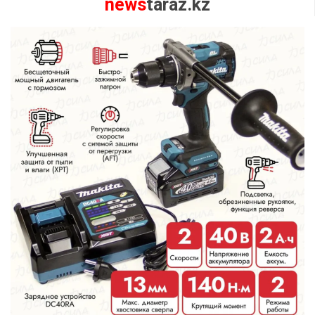
news
taraz.kz