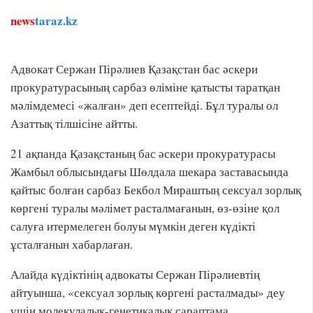
news
taraz.kz
Адвокат Сержан Пірәлиев Қазақстан бас әскери
прокуратурасының сарбаз өліміне қатысты таратқан
мәлімдемесі «жалған» деп есептейді. Бұл туралы ол
Азаттық тілшісіне айтты.
21 ақпанда Қазақстаның бас әскери прокуратурасы
Жамбыл облысындағы Шөлдала шекара заставасында
қайтыс болған сарбаз Бекбол Мираштың сексуал зорлық
көргені туралы мәлімет расталмағанын, өз-өзіне қол
салуға итермелеген болуы мүмкін деген күдікті
ұсталғанын хабарлаған.
Алайда күдіктінің адвокаты Сержан Пірәлиевтің
айтуынша, «сексуал зорлық көргені расталмады» деу
үшін молекулалық-генетикалық сараптама