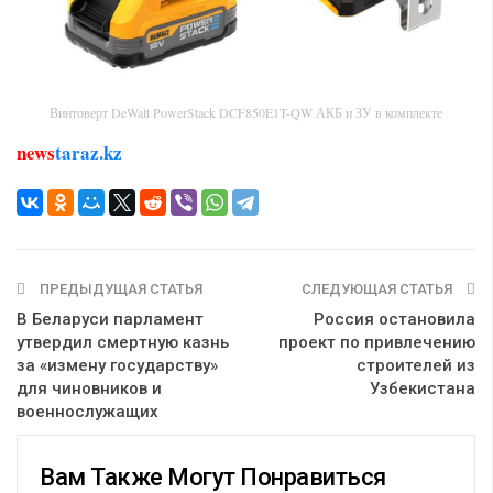
Винтоверт DeWalt PowerStack DCF850E1T-QW АКБ и ЗУ в комплекте
news
taraz.kz
ПРЕДЫДУЩАЯ СТАТЬЯ
СЛЕДУЮЩАЯ СТАТЬЯ
В Беларуси парламент
Россия остановила
утвердил смертную казнь
проект по привлечению
за «измену государству»
строителей из
для чиновников и
Узбекистана
военнослужащих
Вам Также Могут Понравиться