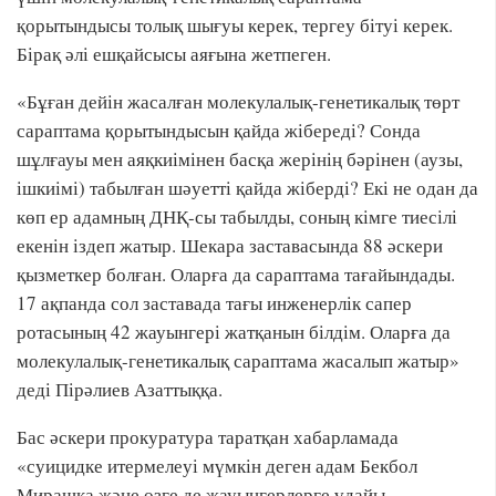
қорытындысы толық шығуы керек, тергеу бітуі керек.
Бірақ әлі ешқайсысы аяғына жетпеген.
«Бұған дейін жасалған молекулалық-генетикалық төрт
сараптама қорытындысын қайда жібереді? Сонда
шұлғауы мен аяқкиімінен басқа жерінің бәрінен (аузы,
ішкиімі) табылған шәуетті қайда жіберді? Екі не одан да
көп ер адамның ДНҚ-сы табылды, соның кімге тиесілі
екенін іздеп жатыр. Шекара заставасында 88 әскери
қызметкер болған. Оларға да сараптама тағайындады.
17 ақпанда сол заставада тағы инженерлік сапер
ротасының 42 жауынгері жатқанын білдім. Оларға да
молекулалық-генетикалық сараптама жасалып жатыр»
деді Пірәлиев Азаттыққа.
Бас әскери прокуратура таратқан хабарламада
«суицидке итермелеуі мүмкін деген адам Бекбол
Мирашқа және өзге де жауынгерлерге ұдайы