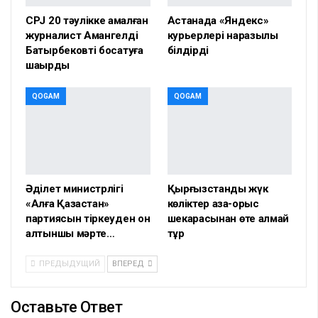
CPJ 20 тәулікке қамалған
Астанада «Яндекс»
журналист Амангелді
курьерлері наразылық
Батырбековті босатуға
білдірді
шақырды
QOGAM
QOGAM
Әділет министрлігі
Қырғызстандық жүк
«Алға Қазақстан»
көліктер қазақ-орыс
партиясын тіркеуден он
шекарасынан өте алмай
алтыншы мәрте…
тұр
ПРЕДЫДУЩИЙ
ВПЕРЕД
Оставьте Ответ