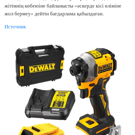
жітімнің көбеюіне байланысты «әскерде кісі өліміне
жол бермеу» дейтін бағдарлама қабылдаған.
Источник