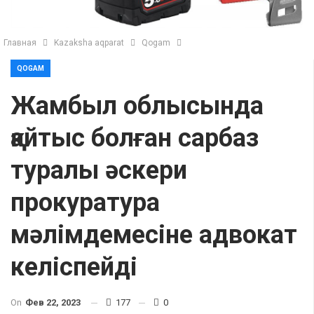
Главная
Kazaksha aqparat
Qogam
QOGAM
Жамбыл облысында
қайтыс болған сарбаз
туралы әскери
прокуратура
мәлімдемесіне адвокат
келіспейді
On
Фев 22, 2023
177
0