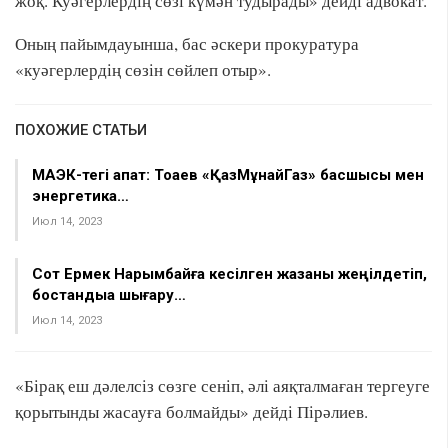
жоқ. Куәгерлердің сөзі күмән тудырады» дейді адвокат.
Оның пайымдауынша, бас әскери прокуратура
«куәгерлердің сөзін сөйлеп отыр».
ПОХОЖИЕ СТАТЬИ
МАЭК-тегі апат: Тоқаев «ҚазМұнайГаз» басшысы мен
энергетика…
Июл 14, 2023
Сот Ермек Нарымбайға кесілген жазаны жеңілдетіп,
бостандыққа шығару…
Июл 14, 2023
«Бірақ еш дәлелсіз сөзге сеніп, әлі аяқталмаған тергеуге
қорытынды жасауға болмайды» дейді Пірәлиев.