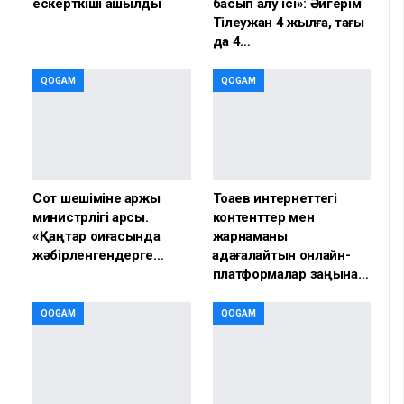
ескерткіші ашылды
басып алу ісі»: Әйгерім
Тілеужан 4 жылға, тағы
да 4…
QOGAM
QOGAM
Сот шешіміне қаржы
Тоқаев интернеттегі
министрлігі қарсы.
контенттер мен
«Қаңтар оқиғасында
жарнаманы
жәбірленгендерге…
қадағалайтын онлайн-
платформалар заңына…
QOGAM
QOGAM