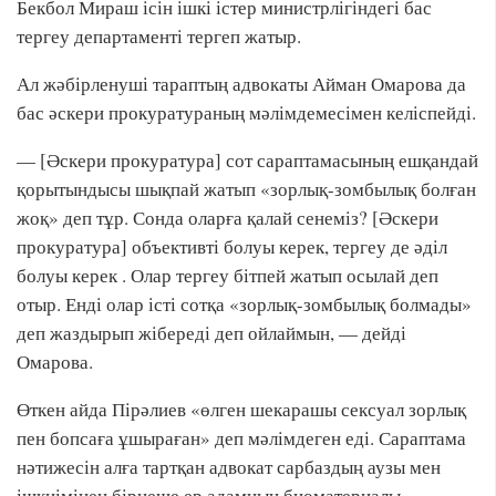
Бекбол Мираш ісін ішкі істер министрлігіндегі бас
тергеу департаменті тергеп жатыр.
Ал жәбірленуші тараптың адвокаты Айман Омарова да
бас әскери прокуратураның мәлімдемесімен келіспейді.
— [Әскери прокуратура] сот сараптамасының ешқандай
қорытындысы шықпай жатып «зорлық-зомбылық болған
жоқ» деп тұр. Сонда оларға қалай сенеміз? [Әскери
прокуратура] объективті болуы керек, тергеу де әділ
болуы керек . Олар тергеу бітпей жатып осылай деп
отыр. Енді олар істі сотқа «зорлық-зомбылық болмады»
деп жаздырып жібереді деп ойлаймын, — дейді
Омарова.
Өткен айда Пірәлиев «өлген шекарашы сексуал зорлық
пен бопсаға ұшыраған» деп мәлімдеген еді. Сараптама
нәтижесін алға тартқан адвокат сарбаздың аузы мен
ішкиімінен бірнеше ер адамның биоматериалы