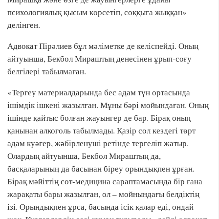
психологиялық қысым көрсетіп, соққыға жыққан»
делінген.
Адвокат Пірәлиев бұл мәліметке де келіспейді. Оның
айтуынша, Бекбол Мираштың денесінен ұрып-соғу
белгілері табылмаған.
«Тергеу материалдарында бес адам түн ортасында
ішімдік ішкені жазылған. Мұны бәрі мойындаған. Оның
ішінде қайтыс болған жауынгер де бар. Бірақ оның
қанынан алкоголь табылмады. Қазір сол кездегі төрт
адам куәгер, жәбірленуші ретінде тергеліп жатыр.
Олардың айтуынша, Бекбол Мираштың да,
басқаларының да басынан біреу орындықпен ұрған.
Бірақ мәйіттің сот-медицина сараптамасында бір ғана
жарақаты бары жазылған, ол – мойнындағы белдіктің
ізі. Орындықпен ұрса, басында ісік қалар еді, ондай