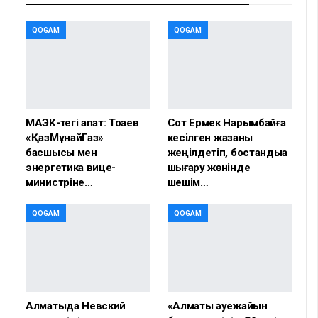
QOGAM
QOGAM
МАЭК-тегі апат: Тоқаев
Сот Ермек Нарымбайға
«ҚазМұнайГаз»
кесілген жазаны
басшысы мен
жеңілдетіп, бостандыққа
энергетика вице-
шығару жөнінде
министріне…
шешім…
QOGAM
QOGAM
Алматыда Невский
«Алматы әуежайын