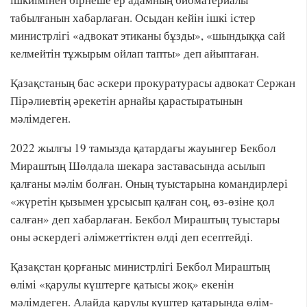
табылғанын хабарлаған. Осыдан кейін ішкі істер
министрлігі «адвокат этиканы бұзды», «шындыққа сай
келмейтін тұжырым ойлап тапты» деп айыптаған.
Қазақстаның бас әскери прокуратурасы адвокат Сержан
Пірәлиевтің әрекетін арнайы қарастыратынын
мәлімдеген.
2022 жылғы 19 тамызда қатардағы жауынгер Бекбол
Мираштың Шөлдала шекара заставасында асылып
қалғаны мәлім болған. Оның туыстарына командирлері
«жүретін қызымен ұрсысып қалған соң, өз-өзіне қол
салған» деп хабарлаған. Бекбол Мираштың туыстары
оны әскердегі әлімжеттіктен өлді деп есептейді.
Қазақстан қорғаныс министрлігі Бекбол Мираштың
өлімі «қарулы күштерге қатысы жоқ» екенін
мәлімдеген. Алайда қарулы күштер қатарында өлім-