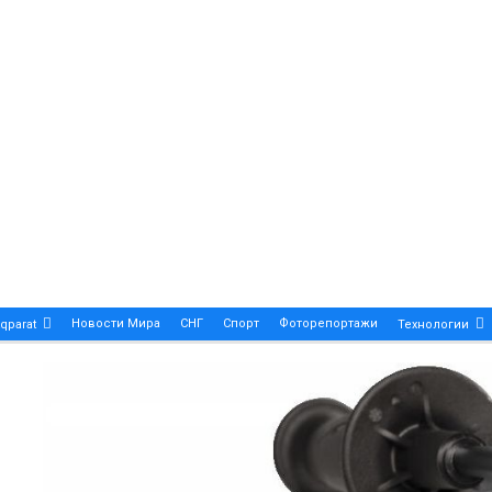
Новости Мира
СНГ
Спорт
Фоторепортажи
qparat
Технологии
Patek Philippe Calatrava DATE – A True Symbol Of Eleg
 Новости Казахстана