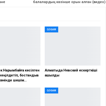
ане
балалардың көзінше орын алған (видео)
QOGAM
к Нарымбайға кесілген
Алматыда Невский ескерткіші
еңілдетіп, бостандыққа
ашылды
жөнінде шешім…
QOGAM