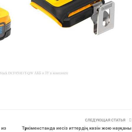
rStack DCF850E1T-QW АКБ и ЗУ в комплекте
СЛЕДУЮЩАЯ СТАТЬЯ
 из
Түркіменстанда иесіз иттердің көзін жою науқаны