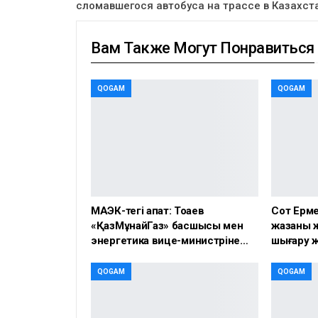
сломавшегося автобуса на трассе в Казахст
Вам Также Могут Понравиться
QOGAM
QOGAM
МАЭК-тегі апат: Тоқаев
Сот Ерме
«ҚазМұнайГаз» басшысы мен
жазаны ж
энергетика вице-министріне…
шығару 
QOGAM
QOGAM