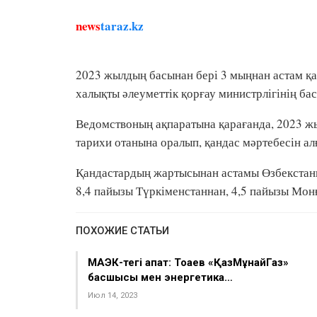
news
taraz.kz
2023 жылдың басынан бері 3 мыңнан астам қаз
халықты әлеуметтік қорғау министрлігінің ба
Ведомствоның ақпаратына қарағанда, 2023 жыл
тарихи отанына оралып, қандас мәртебесін ал
Қандастардың жартысынан астамы Өзбекстанна
8,4 пайызы Түркіменстаннан, 4,5 пайызы Монғ
ПОХОЖИЕ СТАТЬИ
МАЭК-тегі апат: Тоқаев «ҚазМұнайГаз»
басшысы мен энергетика…
Июл 14, 2023