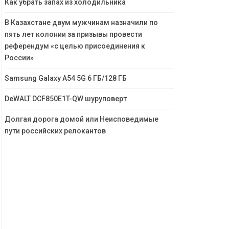
Как убрать запах из холодильника
В Казахстане двум мужчинам назначили по
пять лет колонии за призывы провести
референдум «с целью присоединения к
России»
Samsung Galaxy A54 5G 6 ГБ/128 ГБ
DeWALT DCF850E1T-QW шуруповерт
Долгая дорога домой или Неисповедимые
пути российских релокантов