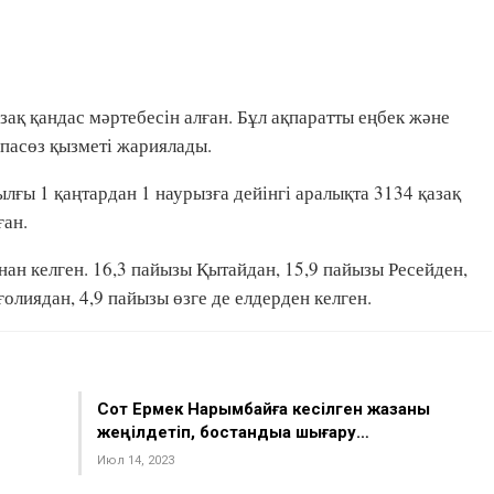
ақ қандас мәртебесін алған. Бұл ақпаратты еңбек және
спасөз қызметі жариялады.
ғы 1 қаңтардан 1 наурызға дейінгі аралықта 3134 қазақ
ған.
н келген. 16,3 пайызы Қытайдан, 15,9 пайызы Ресейден,
олиядан, 4,9 пайызы өзге де елдерден келген.
Сот Ермек Нарымбайға кесілген жазаны
жеңілдетіп, бостандыққа шығару…
Июл 14, 2023