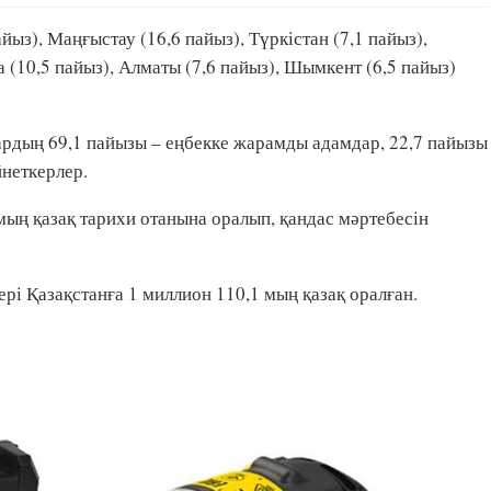
йыз), Маңғыстау (16,6 пайыз), Түркістан (7,1 пайыз),
(10,5 пайыз), Алматы (7,6 пайыз), Шымкент (6,5 пайыз)
тардың 69,1 пайызы – еңбекке жарамды адамдар, 22,7 пайызы
йнеткерлер.
мың қазақ тарихи отанына оралып, қандас мәртебесін
ері Қазақстанға 1 миллион 110,1 мың қазақ оралған.