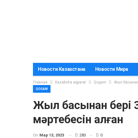
Новости Казахстана
Новости Мира
Главная
Kazaksha aqparat
Qogam
Жыл басынан б
QOGAM
Жыл басынан бері 30
мәртебесін алған
On
Мар 13, 2023
283
0