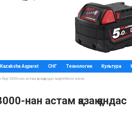
Kazaksha Aqparat
СНГ
Технологии
Культура
ері 3000-нан астам қазақ қандас мәртебесін алған
00-нан астам қазақ қандас