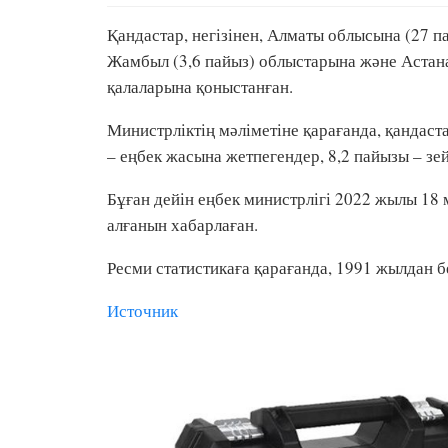
Қандастар, негізінен, Алматы облысына (27 па
Жамбыл (3,6 пайыз) облыстарына және Астана 
қалаларына қоныстанған.
Министрліктің мәліметіне қарағанда, қандас
– еңбек жасына жетпегендер, 8,2 пайызы – зе
Бұған дейін еңбек министрлігі 2022 жылы 18 
алғанын хабарлаған.
Ресми статистикаға қарағанда, 1991 жылдан б
Источник