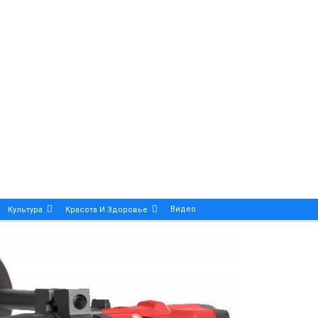
Видео
Культура
Красота И Здоровье
Калейдоскоп
ance And Precision