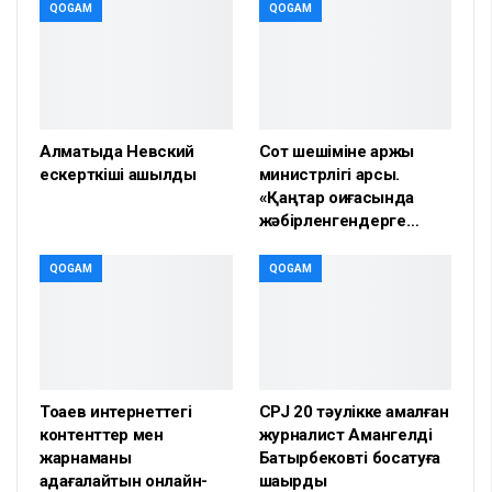
QOGAM
QOGAM
Алматыда Невский
Сот шешіміне қаржы
ескерткіші ашылды
министрлігі қарсы.
«Қаңтар оқиғасында
жәбірленгендерге…
QOGAM
QOGAM
Тоқаев интернеттегі
CPJ 20 тәулікке қамалған
контенттер мен
журналист Амангелді
жарнаманы
Батырбековті босатуға
қадағалайтын онлайн-
шақырды