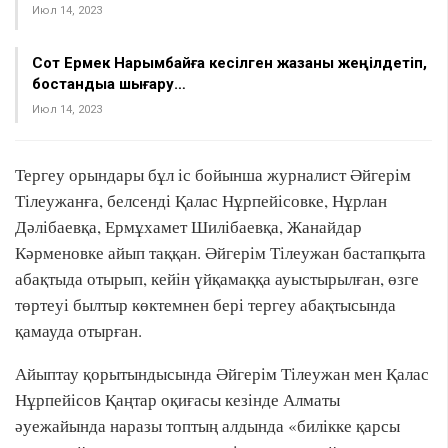
Июл 14, 2023
Сот Ермек Нарымбайға кесілген жазаны жеңілдетіп,
бостандыққа шығару…
Июл 14, 2023
Тергеу орындары бұл іс бойынша журналист Әйгерім
Тілеужанға, белсенді Қалас Нұрпейісовке, Нұрлан
Дәлібаевқа, Ермұхамет Шилібаевқа, Жанайдар
Кәрменовке айып таққан. Әйгерім Тілеужан бастапқыта
абақтыда отырып, кейін үйқамаққа ауыстырылған, өзге
төртеуі былтыр көктемнен бері тергеу абақтысында
қамауда отырған.
Айыптау қорытындысында Әйгерім Тілеужан мен Қалас
Нұрпейісов Қаңтар оқиғасы кезінде Алматы
әуежайында наразы топтың алдында «билікке қарсы