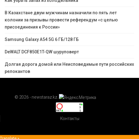
Как убрать запах из холодильника
В Казахстане двум мужчинам назначили по пять лет
колонии за призывы провести референдум «с целью
присоединения к России»
Samsung Galaxy A54 5G 6 ГБ/128 ГБ
DeWALT DCF850E1T-QW шуруповерт
Долгая дорога домой или Неисповедимые пути российских
релокантов
© 2026 - newstaraz.kz.
Контакты
Translate »