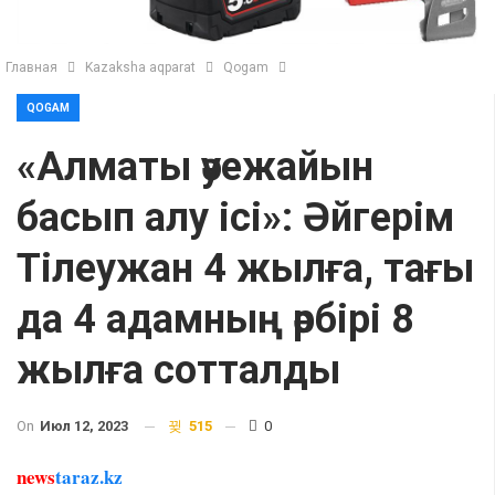
Главная
Kazaksha aqparat
Qogam
QOGAM
«Алматы әуежайын
басып алу ісі»: Әйгерім
Тілеужан 4 жылға, тағы
да 4 адамның әрбірі 8
жылға сотталды
On
Июл 12, 2023
515
0
news
taraz.kz