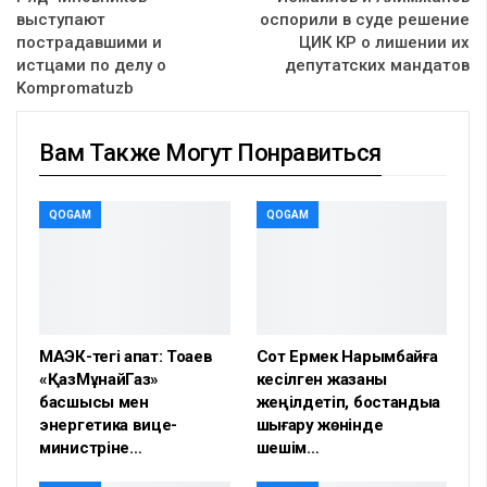
выступают
оспорили в суде решение
пострадавшими и
ЦИК КР о лишении их
истцами по делу о
депутатских мандатов
Kompromatuzb
Вам Также Могут Понравиться
QOGAM
QOGAM
МАЭК-тегі апат: Тоқаев
Сот Ермек Нарымбайға
«ҚазМұнайГаз»
кесілген жазаны
басшысы мен
жеңілдетіп, бостандыққа
энергетика вице-
шығару жөнінде
министріне…
шешім…