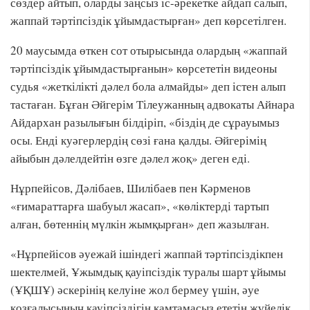
сөздер айтып, оларды заңсыз іс-әрекетке айдап салып,
жаппай тәртіпсіздік ұйымдастырған» деп көрсетілген.
20 маусымда өткен сот отырысында олардың «жаппай
тәртіпсіздік ұйымдастырғанын» көрсететін видеоны
судья «жеткілікті дәлел бола алмайды» деп істен алып
тастаған. Бұған Әйгерім Тілеужанның адвокаты Айнара
Айдархан разылығын білдіріп, «біздің де сұрауымыз
осы. Енді куәгерлердің сөзі ғана қалды. Әйгерімің
айыбын дәлелдейтін өзге дәлел жоқ» деген еді.
Нұрпейісов, Дәлібаев, Шилібаев пен Кәрменов
«ғимараттарға шабуыл жасап», «көліктерді тартып
алған, бөтеннің мүлкін жымқырған» деп жазылған.
«Нұрпейісов әуежай ішіндегі жаппай тәртіпсіздікпен
шектелмей, Ұжымдық қауіпсіздік туралы шарт ұйымы
(ҰҚШҰ) әскерінің келуіне жол бермеу үшін, әуе
қозғалысының қауіпсіздігін қамтамасыз ететін жүйелік