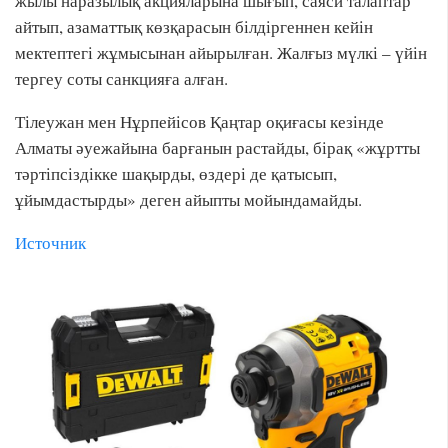
жылы наразылық акцияларына шығып, саяси талаптар
айтып, азаматтық көзқарасын білдіргеннен кейін
мектептегі жұмысынан айырылған. Жалғыз мүлкі – үйін
тергеу соты санкцияға алған.
Тілеужан мен Нұрпейісов Қаңтар оқиғасы кезінде
Алматы әуежайына барғанын растайды, бірақ «жұртты
тәртіпсіздікке шақырды, өздері де қатысып,
ұйымдастырды» деген айыпты мойындамайды.
Источник