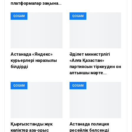
платформалар заңына…
QOGAM
QOGAM
Астанада «Яндекс»
Әділет министрлігі
курьерлері наразылық
«Алға Қазақстан»
білдірді
партиясын тіркеуден он
алтыншы мәрте…
QOGAM
QOGAM
Қырғызстандық жүк
Астанада полиция
көліктер қазақ-орыс
ресейлік белсенді