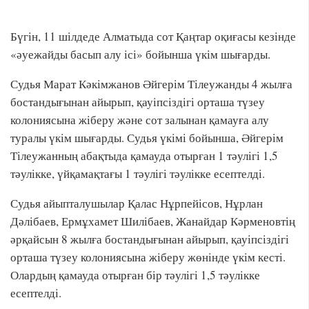
Бүгін, 11 шілдеде Алматыда сот Қаңтар оқиғасы кезінде
«әуежайды басып алу ісі» бойынша үкім шығарды.
Судья Марат Кәкімжанов Әйгерім Тілеужанды 4 жылға
бостандығынан айырып, қауіпсіздігі орташа түзеу
колониясына жіберу және сот залынан қамауға алу
туралы үкім шығарды. Судья үкімі бойынша, Әйгерім
Тілеужанның абақтыда қамауда отырған 1 тәулігі 1,5
тәулікке, үйқамақтағы 1 тәулігі тәулікке есептелді.
Судья айыпталушылар Қалас Нұрпейісов, Нұрлан
Дәлібаев, Ермұхамет Шилібаев, Жанайдар Кәрменовтің
әрқайсын 8 жылға бостандығынан айырып, қауіпсіздігі
орташа түзеу колониясына жіберу жөнінде үкім кесті.
Олардың қамауда отырған бір тәулігі 1,5 тәулікке
есептелді.