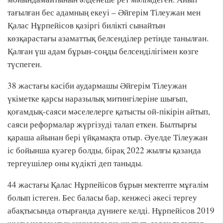
тағылған бес адамның екеуі – Әйгерім Тілеужан мен
Қалас Нұрпейісов қазіргі билікті сынайтын
көзқарастағы азаматтық белсенділер ретінде танылған.
Қалған үш адам бұрын-соңды белсенділігімен көзге
түспеген.
38 жастағы кәсіби аудармашы Әйгерім Тілеужан
үкіметке қарсы наразылық митингілеріне шығып,
қоғамдық-саяси мәселелерге қатысты ой-пікірін айтып,
саяси реформалар жүргізуді талап еткен. Былтырғы
қараша айынан бері үйқамақта отыр. Әуелде Тілеужан
іс бойынша куәгер болды, бірақ 2022 жылғы қазанда
тергеушілер оны күдікті деп таныды.
44 жастағы Қалас Нұрпейісов бұрын мектепте мұғалім
болып істеген. Бес баласы бар, кенжесі әкесі тергеу
абақтысында отырғанда дүниеге келді. Нұрпейісов 2019