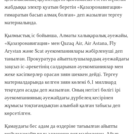
жабдыққа электр қуатын беретін «Қазаэронавигация»
ғимаратын басып алмақ болған» деп жазылған тергеу
материалында.
Қылмыстық іс бойынша, Алматы халықаралық әуежайы,
«Қазаэронавигация» мен Qazaq Air, Air Astana, Fly
Arystan және Scat әуекомпаниялары жәбірленуші деп
танылған. Прокуратура айыпталушылардың әуежайдағы
заңсыз іс-әрекетінің салдарынан әуекомпаниялар мен
жеке кәсіпкерлер орасан зиян шеккен дейді. Тергеу
материалдарында келген зиян көлемі 6,1 миллиард
теңгеден асады деп жазылған. Оның негізгі бөлігі ірі
әуекомпанияның әуежайдағы дүрбелең кесірінен
жұмысы тоқтағандықтан алынбай қалған табысы деп
көрсетілген.
Қамаудағы бес адам да өздеріне тағыылған айыпты
мойындамайтынын әлденеше рет мәлімдеген. Айып