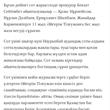
Бұған дейінгі сот жарыссөзде прокурор Бекзат
Сейтімбет айыпталушылар — Қалас Нұрпейісов,
Нұрлан Дәлібаев, Ермұхамет Шилібаев, Жанайдар
Кәрменовтерге 11 жыл, Әйгерім Тілеужанға бес жыл
жаза кесуді сұраған.
Сот үкімі шығар күні Наурызбай аудандық соты алдына
сотталушылардың жақтастары, туыстары мен қоғам
белсенділері бар, барлығы жүзден астам адам
жиналғаны байқалды. Сот залына кіргендер
айыпталушыларға бостандық сұрап ұрандатты.
Сот үкімінен кейін журналистерге сұқбат беріп
үлгерген Әйгерім Тілеужан өзін кінәсіз деп
санайтынын, сондықтан «ешкімнің алдында басын иіп,
тізесін бүкпейтінін» айтты. Оның сөзінше үкімге биыл
қаңтарда парламентте есеп берген Қазақстан бас
прокуроры Берік Асыловтың «әуежайды басып