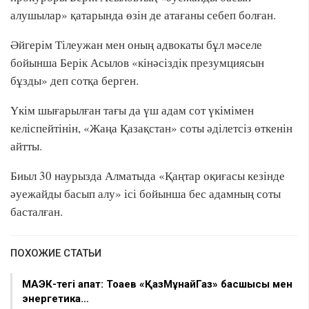
алушылар» қатарында өзін де атағаны себеп болған.
Әйгерім Тілеужан мен оның адвокаты бұл мәселе
бойынша Берік Асылов «кінәсіздік презумциясын
бұзды» деп сотқа берген.
Үкім шығарылған тағы да үш адам сот үкімімен
келіспейтінін, «Жаңа Қазақстан» соты әділетсіз өткенін
айтты.
Биыл 30 наурызда Алматыда «Қаңтар оқиғасы кезінде
әуежайды басып алу» ісі бойынша бес адамның соты
басталған.
ПОХОЖИЕ СТАТЬИ
МАЭК-тегі апат: Тоқаев «ҚазМұнайГаз» басшысы мен
энергетика…