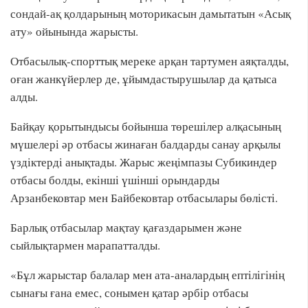
сондай-ақ қолдарының моторикасын дамытатын «Асық
ату» ойынында жарысты.
Отбасылық-спорттық мереке арқан тартумен аяқталды,
оған жанкүйерлер де, ұйымдастырушылар да қатыса
алды.
Байқау қорытындысы бойынша төрешілер алқасының
мүшелері әр отбасы жинаған балдарды санау арқылы
үздіктерді анықтады. Жарыс жеңімпазы Субикиндер
отбасы болды, екінші үшінші орындарды
Арзанбековтар мен Байбековтар отбасылары бөлісті.
Барлық отбасылар мақтау қағаздарымен және
сыйлықтармен марапатталды.
«Бұл жарыстар балалар мен ата-аналардың ептілігінің
сынағы ғана емес, сонымен қатар әрбір отбасы