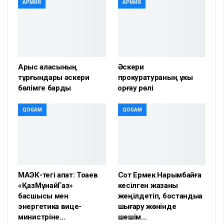
АРМИЯ
АРМИЯ
Арыс қаласының
Әскери
тұрғындары әскери
прокуратураның құкық
бөлімге барды
қорғау рөлі
QOGAM
QOGAM
МАЭК-тегі апат: Тоқаев
Сот Ермек Нарымбайға
«ҚазМұнайГаз»
кесілген жазаны
басшысы мен
жеңілдетіп, бостандыққа
энергетика вице-
шығару жөнінде
министріне…
шешім…