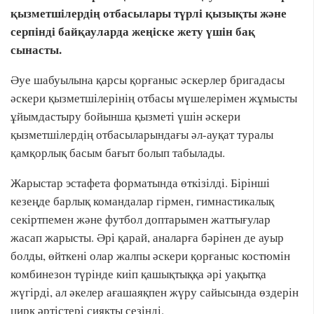
қызметшілердің отбасылары түрлі қызықты және
серпінді байқауларда жеңіске жету үшін бақ
сынасты.
Әуе шабуылына қарсы қорғаныс әскерлер бригадасы
әскери қызметшілерінің отбасы мүшелерімен жұмысты
ұйымдастыру бойынша қызметі үшін әскери
қызметшілердің отбасыларындағы әл-ауқат туралы
қамқорлық басым бағыт болып табылады.
Жарыстар эстафета форматында өткізілді. Бірінші
кезеңде барлық командалар гірмен, гимнастикалық
секіртпемен және футбол доптарымен жаттығулар
жасап жарысты. Әрі қарай, аналарға бәрінен де ауыр
болды, өйткені олар жалпы әскери қорғаныс костюмін
комбинезон түрінде киіп қашықтыққа әрі уақытқа
жүгірді, ал әкелер ағашаяқпен жүру сайысында өздерін
цирк әртістері сияқты сезінді.