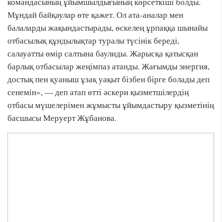
командасының ұйымшылдығының көрсеткіші болды.
Мұндай байқаулар өте қажет. Ол ата-аналар мен
балаларды жақындастырады, өскелең ұрпаққа шынайы
отбасылық құндылықтар туралы түсінік береді,
салауатты өмір салтына баулиды. Жарысқа қатысқан
барлық отбасылар жеңімпаз атанды. Жағымды энергия,
достық пен қуаныш ұзақ уақыт бізбен бірге болады деп
сенемін», — деп атап өтті әскери қызметшілердің
отбасы мүшелерімен жұмысты ұйымдастыру қызметінің
басшысы Меруерт Жұбанова.