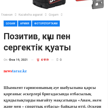
Главная
Kazaksha aqparat
Qogam
QOGAM
АРМИЯ
ФОТОРЕПОРТАЖИ
Позитив, күш пен
сергектік қуаты
On
Фев 19, 2021
4 919
0
news
taraz.kz
Шымкент гарнизонының әуе шабуылына қарсы
қорғаныс әскерлері бригадасында отбасылық
құндылықтарды нығайту мақсатында «Анам, әкем
және мен – спорттық отбасы» байқауы өтті. Әскери