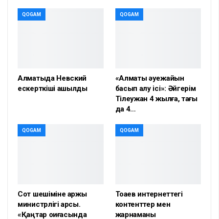
QOGAM
QOGAM
Алматыда Невский
«Алматы әуежайын
ескерткіші ашылды
басып алу ісі»: Әйгерім
Тілеужан 4 жылға, тағы
да 4…
QOGAM
QOGAM
Сот шешіміне қаржы
Тоқаев интернеттегі
министрлігі қарсы.
контенттер мен
«Қаңтар оқиғасында
жарнаманы