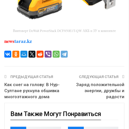
Винтоверт DeWalt PowerStack DCF850E1T-QW АКБ и ЗУ в комплекте
news
taraz.kz
ПРЕДЫДУЩАЯ СТАТЬЯ
СЛЕДУЮЩАЯ СТАТЬЯ
Как снег на голову: В Нур-
Заряд положительной
Султане рухнула обшивка
энергии, дружбы и
многоэтажного дома
радости
Вам Также Могут Понравиться