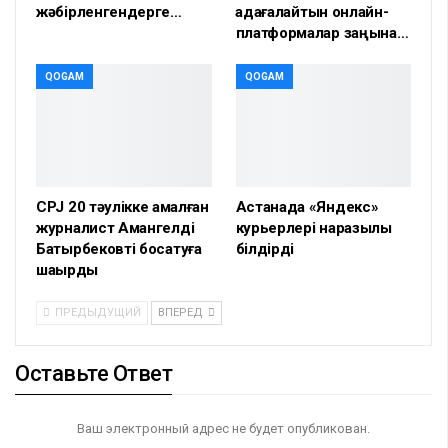
жәбірленгендерге…
қадағалайтын онлайн-
платформалар заңына…
QOGAM
QOGAM
CPJ 20 тәулікке қамалған
Астанада «Яндекс»
журналист Амангелді
курьерлері наразылық
Батырбековті босатуға
білдірді
шақырды
ПРЕДЫДУЩИЙ
ВПЕРЕД
Оставьте Ответ
Ваш электронный адрес не будет опубликован.