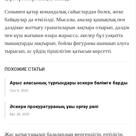
Сонымен қатар командалық сайыстардан бөлек, жеке
байқаулар да өткізілді. Мысалы, аналар қашықтық пен
дәлдікке жаттығу гранаталарын лақтыра отырып, дәлдік
пен күш жағынан өзара жарысса, әкелер бұл уақытта
пышақтарды лақтырып, бойлы фигураны шаншып алуға
тырысып, ас үйдің тіршілігіне қатысын көрсетті.
ПОХОЖИЕ СТАТЬИ
Арыс қаласының тұрғындары әскери бөлімге барды
Сен 4, 2023
Әскери прокуратураның құкық қорғау рөлі
Авг 28, 2023
Жас қатысушылар балалардың мергендігін, ептілігін,