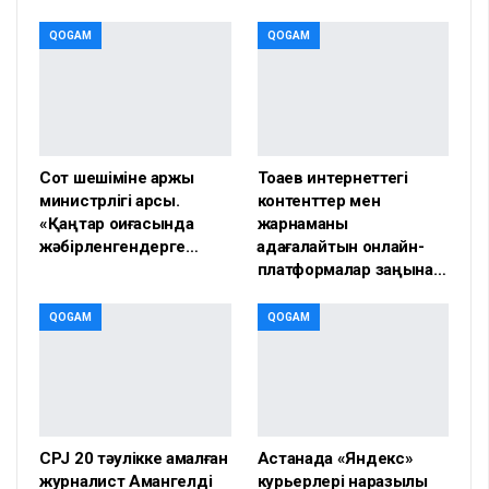
QOGAM
QOGAM
Сот шешіміне қаржы
Тоқаев интернеттегі
министрлігі қарсы.
контенттер мен
«Қаңтар оқиғасында
жарнаманы
жәбірленгендерге…
қадағалайтын онлайн-
платформалар заңына…
QOGAM
QOGAM
CPJ 20 тәулікке қамалған
Астанада «Яндекс»
журналист Амангелді
курьерлері наразылық