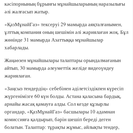
кәсіпорнының бұрынғы мұнайшыларының наразылығы
әлі жалғасып жатыр.
«ҚазМұнайГаз» тексеруі 29 мамырда аяқталғанымен,
ұлттық компания оның шешімін әлі жариялаған жоқ. Бұл
жөнінде 31 мамырда Азаттыққа мұнайшылар
хабарлады.
Жаңаөзен мұнайшылары талаптары орындалмағанын
айтып, 30 мамырда әлеуметтік желіде видеоүндеу
жариялаған.
«Заңсыз тендердің» себебінен әділетсіздікпен күресіп
жүргенімізге 60 күн болды. Астана қаласына бардық,
арнайы жасақ қамауға алды. Сол кезде құзырлы
органдар, «ҚазМұнайГаз» басшылары 10 адамнан
комиссияға қалдырып, бәрін шешіп береді деген
болатын. Талаптар: тұрақты жұмыс, айлықты тендер,