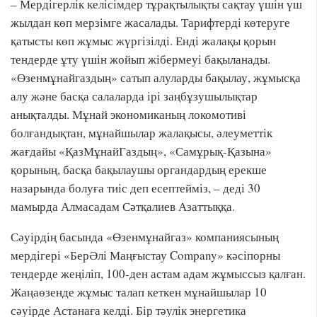
– Мердігерлік келісімдер тұрақтылықты сақтау үшін үш
жылдан көп мерзімге жасалады. Тарифтерді көтеруге
қатысты көп жұмыс жүргізілді. Енді жалақы қорын
тендерде ұту үшін жойып жібермеуі бақыланады.
«Өзенмұнайгаздың» сатып алуларды бақылау, жұмысқа
алу және басқа салаларда ірі заңбұзушылықтар
анықталды. Мұнай экономиканың локомотиві
болғандықтан, мұнайшылар жалақысы, әлеуметтік
жағдайы «ҚазМұнайГаздың», «Самұрық-Қазына»
қорының, басқа бақылаушы органдардың ерекше
назарында болуға тиіс деп есептейміз, – деді 30
мамырда Алмасадам Сәтқалиев Азаттыққа.
Сәуірдің басында «Өзенмұнайгаз» компаниясының
мердігері «БерӘлі Маңғыстау Company» кәсіпорны
тендерде жеңіліп, 100-ден астам адам жұмыссыз қалған.
Жаңаөзенде жұмыс талап кеткен мұнайшылар 10
сәуірде Астанаға келді. Бір тәулік энергетика