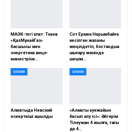
МАЭК-тегі апат: Тоқаев
Сот Ермек Нарымбайға
«ҚазМұнайГаз»
кесілген жазаны
басшысы мен
жеңілдетіп, бостандыққа
энергетика вице-
шығару жөнінде
министріне…
шешім…
QOGAM
QOGAM
Алматыда Невский
«Алматы әуежайын
ескерткіші ашылды
басып алу ісі»: Әйгерім
Тілеужан 4 жылға, тағы
да 4…