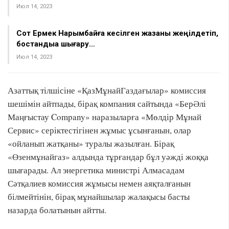
Июл 14, 2023
Сот Ермек Нарымбайға кесілген жазаны жеңілдетіп,
бостандыққа шығару…
Июл 14, 2023
Азаттық тілшісіне «ҚазМұнайГаздағылар» комиссия
шешімін айтпады, бірақ компания сайтында «БерӘлі
Маңғыстау Company» наразыларға «Мөлдір Мұнай
Сервис» серіктестігінен жұмыс ұсынғанын, олар
«ойланып жатқаны» туралы жазылған. Бірақ
«Өзенмұнайгаз» алдында тұрғандар бұл уәжді жоққа
шығарады. Ал энергетика министрі Алмасадам
Сәтқалиев комиссия жұмысы немен аяқталғанын
білмейтінін, бірақ мұнайшылар жалақысы басты
назарда болатынын айтты.