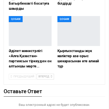
Батырбековті босатуға
білдірді
шақырды
QOGAM
QOGAM
Әділет министрлігі
Қырғызстандық жүк
«Алға Қазақстан»
көліктер қазақ-орыс
партиясын тіркеуден он
шекарасынан өте алмай
алтыншы мәрте…
тұр
ПРЕДЫДУЩИЙ
ВПЕРЕД
Оставьте Ответ
Ваш электронный адрес не будет опубликован.