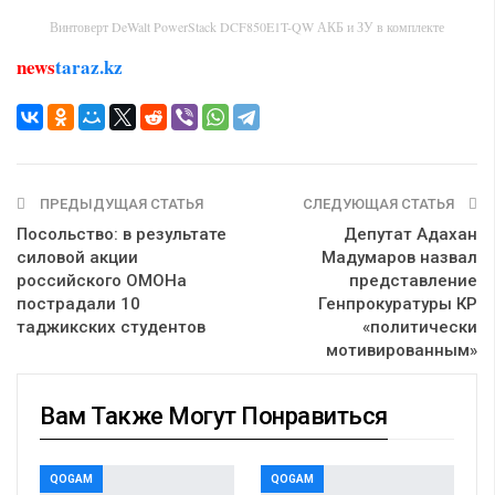
Винтоверт DeWalt PowerStack DCF850E1T-QW АКБ и ЗУ в комплекте
news
taraz.kz
ПРЕДЫДУЩАЯ СТАТЬЯ
СЛЕДУЮЩАЯ СТАТЬЯ
Посольство: в результате
Депутат Адахан
силовой акции
Мадумаров назвал
российского ОМОНа
представление
пострадали 10
Генпрокуратуры КР
таджикских студентов
«политически
мотивированным»
Вам Также Могут Понравиться
QOGAM
QOGAM