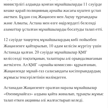
министрлігі алдында қонған мұнайшыларды 11 сәуірде
кешке қарай полицияның арнайы жасағы күштеп ұстап
әкеткен. Бұдан соң Жаңаөзен мен Ақтау тұрғындары
және Алматы, Астана мен өзге өңірлердегі белсенді
азаматтар ұсталған мұнайшыларды босатуды талап етті.
12 сәуірде таңертең мұнайшылардың көбі пойызбен
Жаңаөзенге қайтарылып, 10 адам келісім жүргізу үшін
Астанада қалған. 20 сәуірде мұнайшылар ҚМГ
келіссөзді тоқтатқанын, талаптары әлі орындалмағанын
жеткізген. Ал ҚМГ «арнайы комиссия» құрылғанын,
Жаңаөзенде мұнай-газ саласындағы кәсіпорындардың
жұмысы тексерілетінін мәлімдеген.
Астанадан Жаңаөзенге оралған наразы мұнайшылар
«Өзенмұнайгаз» алдына қайта жиналып, тұрақты жұмыс
талап еткен акцияны әлі жалғастырып келеді.