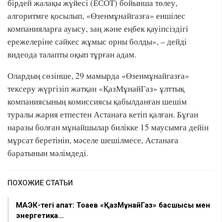
бірдей жалақы жүйесі (ЕСОТ) бойынша төлеу,
алгоритмге қосылып, «Өзенмұнайгазға» еншілес
компанияларға ауысу, заң және еңбек қауіпсіздігі
ережелеріне сәйкес жұмыс орны болды», – дейді
видеода талапты оқып тұрған адам.
Олардың сөзінше, 29 мамырда «Өзенмұнайгазға»
тексеру жүргізіп жатқан «ҚазМұнайГаз» ұлттық
компаниясының комиссиясы қабылданған шешім
туралы жария етпестен Астанаға кетіп қалған. Бұған
наразы болған мұнайшылар билікке 15 маусымға дейін
мұрсат беретінін, мәселе шешілмесе, Астанаға
баратынын мәлімдеді.
ПОХОЖИЕ СТАТЬИ
МАЭК-тегі апат: Тоқаев «ҚазМұнайГаз» басшысы мен
энергетика…