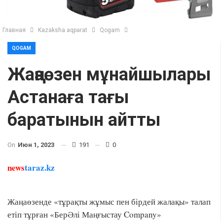
Главная
Kazaksha aqparat
Qogam
QOGAM
Жаңаөзен мұнайшылары
Астанаға тағы
баратынын айтты
On
Июн 1, 2023
191
0
news
taraz.kz
Жаңаөзенде «тұрақты жұмыс пен бірдей жалақы» талап
етіп тұрған «БерӘлі Маңғыстау Company»